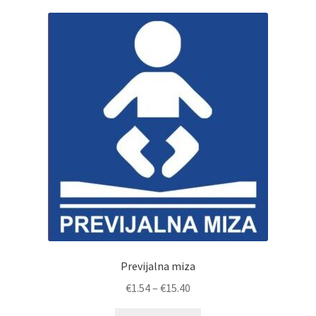
Previjalna miza
Cenovni
€
1.54
–
€
15.40
razpon: