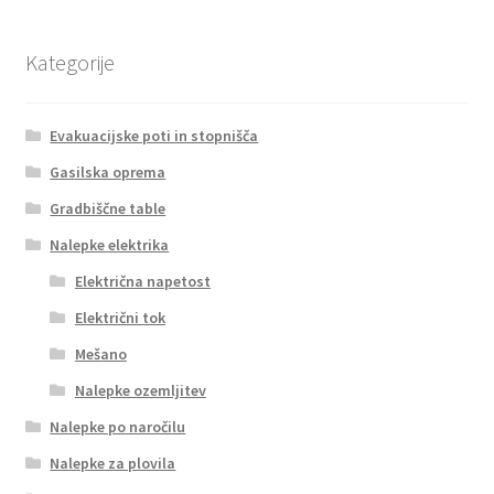
Kategorije
Evakuacijske poti in stopnišča
Gasilska oprema
Gradbiščne table
Nalepke elektrika
Električna napetost
Električni tok
Mešano
Nalepke ozemljitev
Nalepke po naročilu
Nalepke za plovila