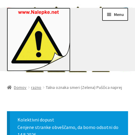
Skip
Skip
Menu
to
to
navigation
content
Nalepke.net – Trgovina
Domov
razno
Talna oznaka smeri (Zelena) Puščica naprej
Moj profil
Zaključek nakupa
Kolektivni dopust
Košarica
Cenjene stranke obveščamo, da bomo odsotni do
14.8.2026