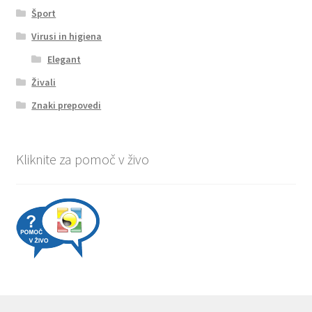
Šport
Virusi in higiena
Elegant
Živali
Znaki prepovedi
Kliknite za pomoč v živo