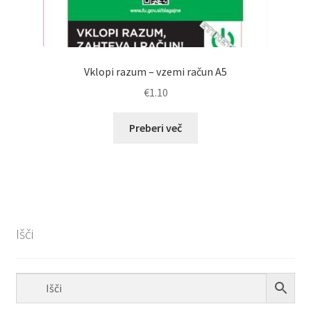
Vklopi razum – vzemi račun A5
€
1.10
Preberi več
Išči