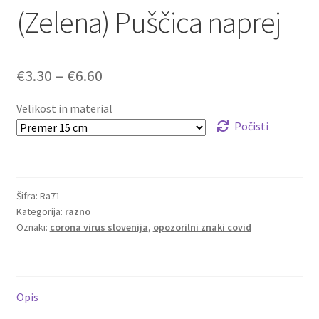
(Zelena) Puščica naprej
Cenovni
€
3.30
–
€
6.60
razpon:
Velikost in material
od
Počisti
€3.30
do
Šifra:
Ra71
€6.60
Kategorija:
razno
Oznaki:
corona virus slovenija
,
opozorilni znaki covid
Opis