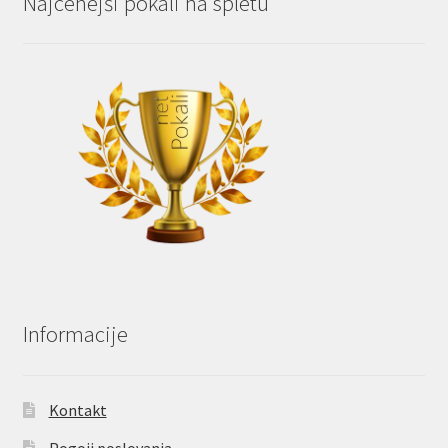
Najcenejši pokali na spletu
Informacije
Kontakt
Pogoji poslovanja