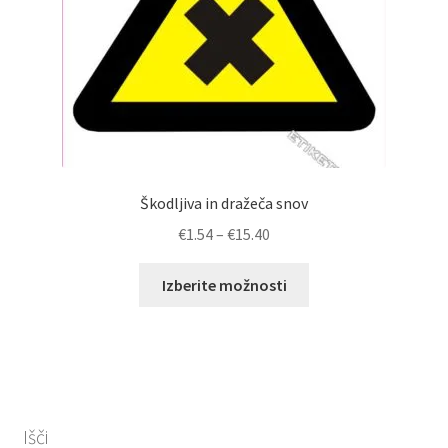
Škodljiva in dražeča snov
Cenovni
€
1.54
–
€
15.40
razpon:
Ta
od
Izberite možnosti
izdelek
€1.54
ima
do
več
€15.40
različic.
Možnosti
lahko
Išči