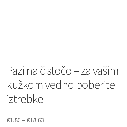
Pazi na čistočo – za vašim
kužkom vedno poberite
iztrebke
Cenovni
€
1.86
–
€
18.63