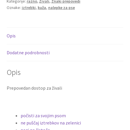
Kategorije:
razno
,
Živali
,
Znaki prepovedi
Oznake:
iztrebki
,
kuža
,
nalepke za pse
Opis
Dodatne podrobnosti
Opis
Prepovedan dostop za živali
počisti za svojim psom
ne puščaj iztrebkov na zelenici