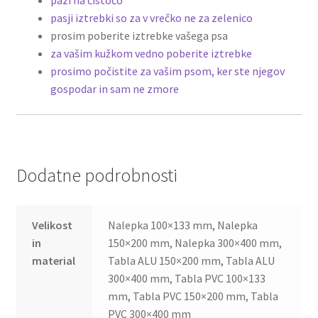
pazi na čistočo
pasji iztrebki so za v vrečko ne za zelenico
prosim poberite iztrebke vašega psa
za vašim kužkom vedno poberite iztrebke
prosimo počistite za vašim psom, ker ste njegov
gospodar in sam ne zmore
Dodatne podrobnosti
Velikost
Nalepka 100×133 mm, Nalepka
in
150×200 mm, Nalepka 300×400 mm,
material
Tabla ALU 150×200 mm, Tabla ALU
300×400 mm, Tabla PVC 100×133
mm, Tabla PVC 150×200 mm, Tabla
PVC 300×400 mm