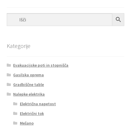
izberete
na
strani
izdelka
Kategorije
Evakuacijske poti in stopnišča
Gasilska oprema
Gradbiščne table
Nalepke elektrika
Električna napetost
Električni tok
Mešano