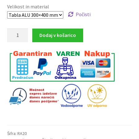
razpon:
Velikost in material
od
Počisti
€1.86
Pazi
Dodaj v košarico
do
na
€18.63
čistočo
-
za
vašim
kužkom
vedno
poberite
iztrebke
količina
Šifra:
RA20