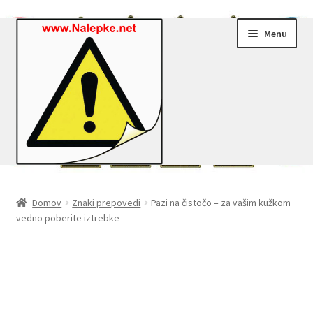
Skip
Skip
Menu
to
to
navigation
content
Nalepke.net – Trgovina
Domov
Znaki prepovedi
Pazi na čistočo – za vašim kužkom
vedno poberite iztrebke
Moj profil
Zaključek nakupa
Košarica