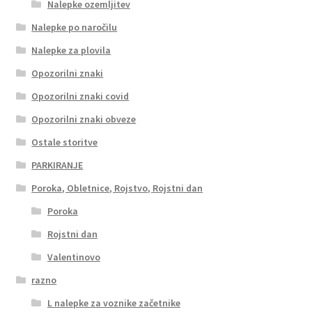
Nalepke ozemljitev
Nalepke po naročilu
Nalepke za plovila
Opozorilni znaki
Opozorilni znaki covid
Opozorilni znaki obveze
Ostale storitve
PARKIRANJE
Poroka, Obletnice, Rojstvo, Rojstni dan
Poroka
Rojstni dan
Valentinovo
razno
L nalepke za voznike začetnike