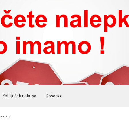
Zaključek nakupa
Košarica
anje 1