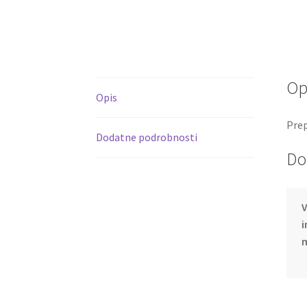
Op
Opis
Prep
Dodatne podrobnosti
Do
V
i
m