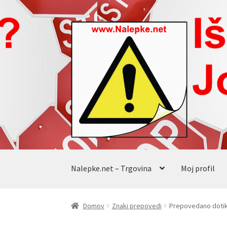
Skip
Skip
to
to
navigation
content
Nalepke.net – Trgovina
Moj profil
Domov
Znaki prepovedi
Prepovedano dotik