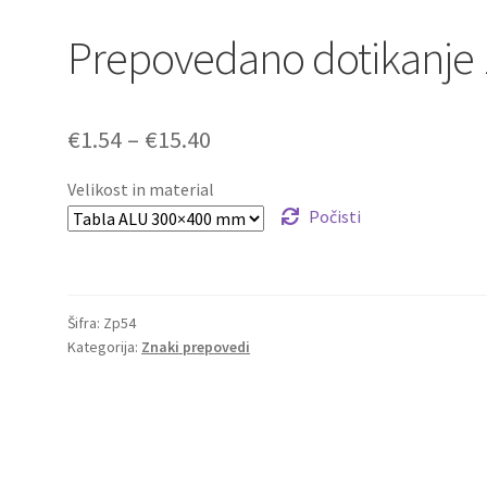
Prepovedano dotikanje 
Cenovni
€
1.54
–
€
15.40
razpon:
Velikost in material
od
Počisti
€1.54
do
Šifra:
Zp54
€15.40
Kategorija:
Znaki prepovedi