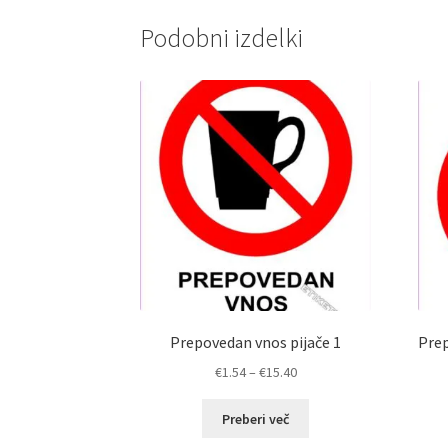
Podobni izdelki
Prepovedan vnos pijače 1
Prep
Cenovni
€
1.54
–
€
15.40
razpon:
od
Preberi več
€1.54