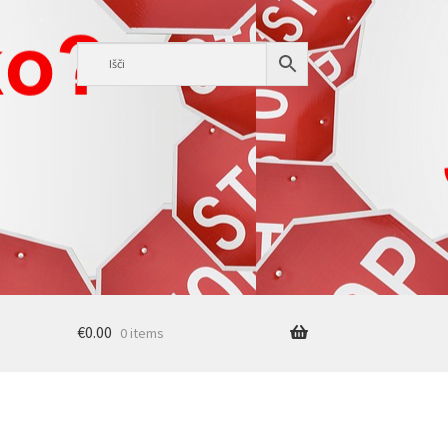
€
0.00
0 items