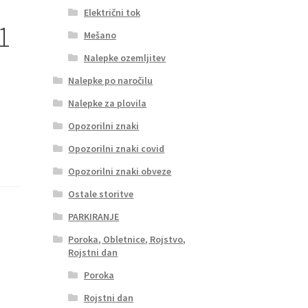
Električni tok
1
Mešano
Nalepke ozemljitev
Nalepke po naročilu
Nalepke za plovila
Opozorilni znaki
Opozorilni znaki covid
Opozorilni znaki obveze
Ostale storitve
PARKIRANJE
Poroka, Obletnice, Rojstvo,
Rojstni dan
Poroka
Rojstni dan