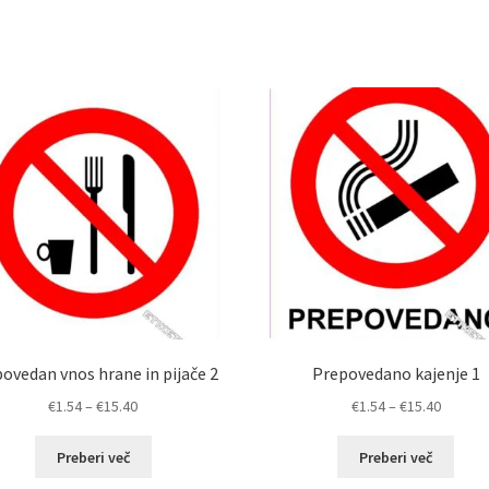
ovedan vnos hrane in pijače 2
Prepovedano kajenje 1
Cenovni
Cenovn
€
1.54
–
€
15.40
€
1.54
–
€
15.40
razpon:
razpon:
od
od
Preberi več
Preberi več
€1.54
€1.54