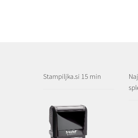
do
€15.40
Stampiljka.si 15 min
Naj
spl