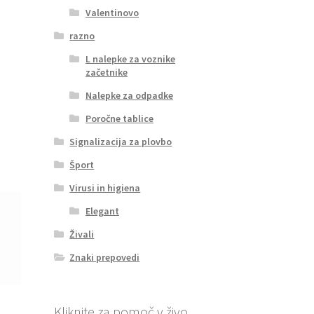
Valentinovo
razno
L nalepke za voznike
začetnike
Nalepke za odpadke
Poročne tablice
Signalizacija za plovbo
Šport
Virusi in higiena
Elegant
Živali
Znaki prepovedi
Kliknite za pomoč v živo