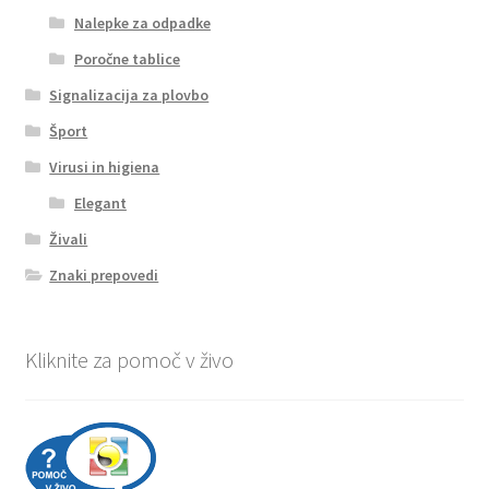
Nalepke za odpadke
Poročne tablice
Signalizacija za plovbo
Šport
Virusi in higiena
Elegant
Živali
Znaki prepovedi
Kliknite za pomoč v živo