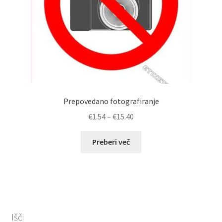
Prepovedano fotografiranje
Cenovni
€
1.54
–
€
15.40
razpon:
od
Preberi več
€1.54
do
€15.40
Išči