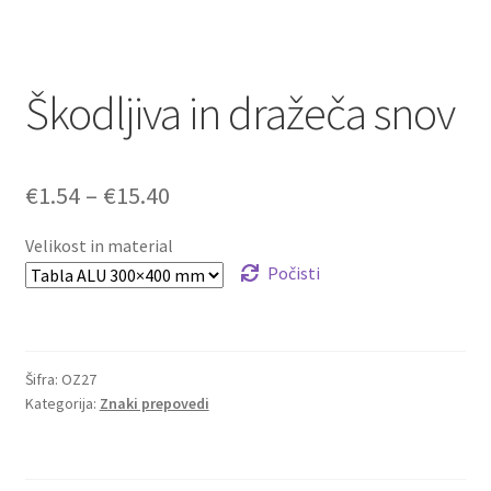
Škodljiva in dražeča snov
Cenovni
€
1.54
–
€
15.40
razpon:
Velikost in material
od
Počisti
€1.54
do
Šifra:
OZ27
€15.40
Kategorija:
Znaki prepovedi