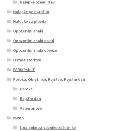
Nalepke ozemljitev
Nalepke po naročilu
Nalepke za plovila
Opozorilni znaki
Opozorilni znaki covid
Opozorilni znaki obveze
Ostale storitve
PARKIRANJE
Poroka, Obletnice, Rojstvo, Rojstni dan
Poroka
Rojstni dan
Valentinovo
razno
L nalepke za voznike začetnike