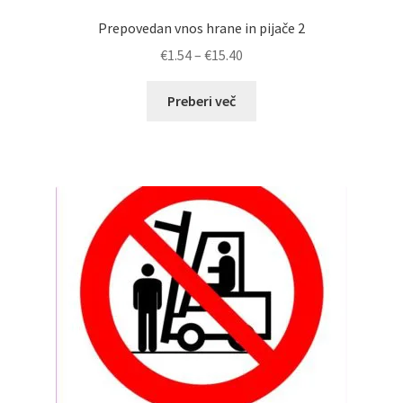
Prepovedan vnos hrane in pijače 2
Cenovni
€
1.54
–
€
15.40
razpon:
od
Preberi več
€1.54
do
€15.40