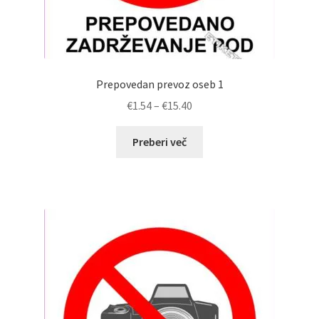
Prepovedan prevoz oseb 1
Cenovni
€
1.54
–
€
15.40
razpon:
od
Preberi več
€1.54
do
€15.40