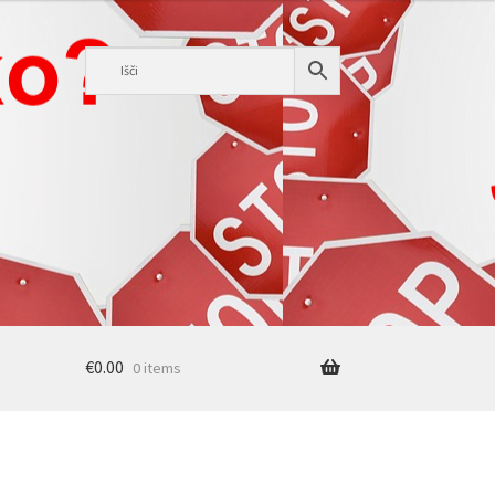
€
0.00
0 items