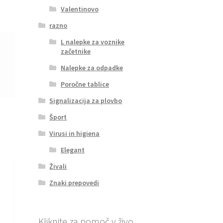
Valentinovo
razno
L nalepke za voznike
začetnike
Nalepke za odpadke
Poročne tablice
Signalizacija za plovbo
Šport
Virusi in higiena
Elegant
Živali
Znaki prepovedi
Kliknite za pomoč v živo