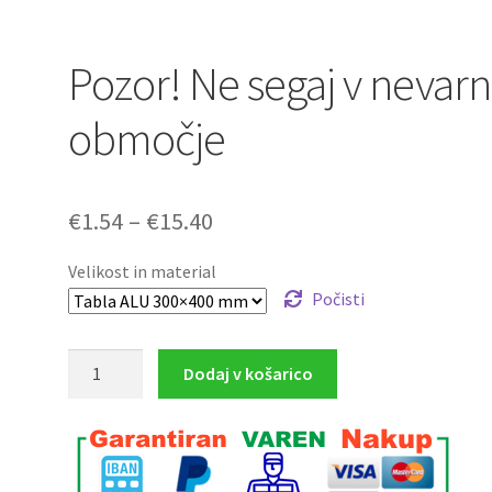
Pozor! Ne segaj v nevar
območje
Cenovni
€
1.54
–
€
15.40
razpon:
Velikost in material
od
Počisti
€1.54
Pozor!
Dodaj v košarico
do
Ne
€15.40
segaj
v
nevarno