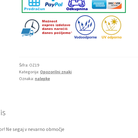
območje
količina
Šifra:
OZ19
Kategorija:
Opozorilni znaki
Oznaka:
nalepke
is
r! Ne segaj v nevarno območje