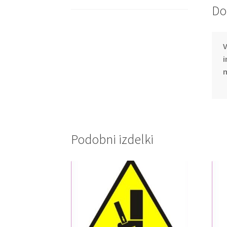
Do
V
i
m
Podobni izdelki