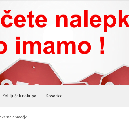
Zaključek nakupa
Košarica
nevarno območje