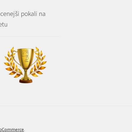
cenejši pokali na
etu
WooCommerce
.