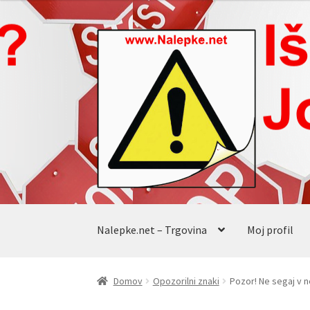
od
€1.54
Skip
Skip
do
to
to
€15.40
navigation
content
Nalepke.net – Trgovina
Moj profil
Domov
Opozorilni znaki
Pozor! Ne segaj v 