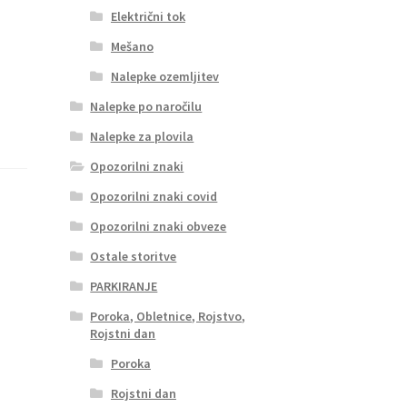
Električni tok
Mešano
Nalepke ozemljitev
Nalepke po naročilu
Nalepke za plovila
Opozorilni znaki
Opozorilni znaki covid
Opozorilni znaki obveze
Ostale storitve
PARKIRANJE
Poroka, Obletnice, Rojstvo,
Rojstni dan
Poroka
Rojstni dan