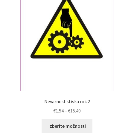
Možnosti
lahko
izberete
na
strani
izdelka
Nevarnost stiska rok 2
Cenovni
€
1.54
–
€
15.40
razpon:
Ta
od
Izberite možnosti
izdelek
€1.54