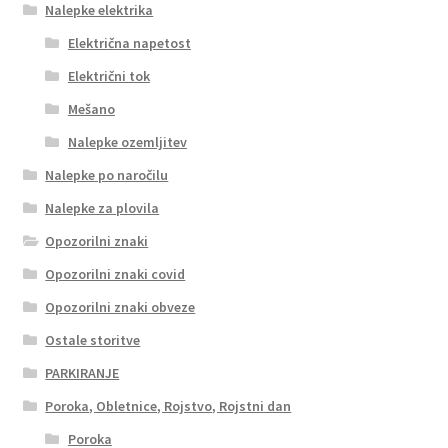
Nalepke elektrika
Električna napetost
Električni tok
Mešano
Nalepke ozemljitev
Nalepke po naročilu
Nalepke za plovila
Opozorilni znaki
Opozorilni znaki covid
Opozorilni znaki obveze
Ostale storitve
PARKIRANJE
Poroka, Obletnice, Rojstvo, Rojstni dan
Poroka