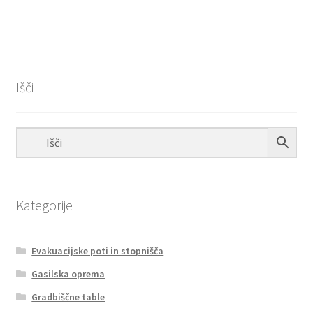
ima
do
več
€15.40
različic.
Možnosti
lahko
Išči
izberete
na
strani
izdelka
Kategorije
Evakuacijske poti in stopnišča
Gasilska oprema
Gradbiščne table