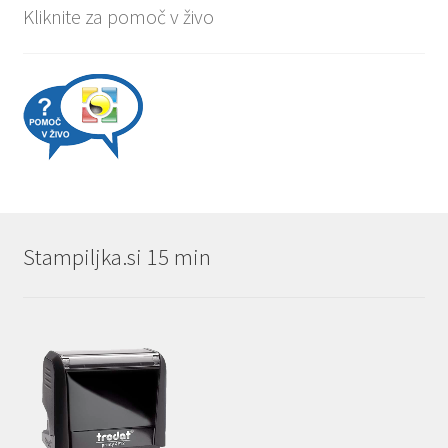
Kliknite za pomoč v živo
Stampiljka.si 15 min