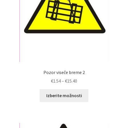
strani
izdelka
Pozor viseče breme 2
Cenovni
€
1.54
–
€
15.40
razpon:
Ta
od
Izberite možnosti
izdelek
€1.54
ima
do
več
€15.40
različic.