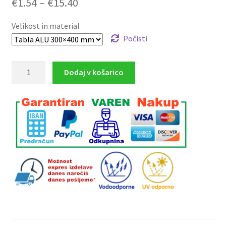
Cenovni
€
1.54
–
€
15.40
razpon:
Velikost in material
od
Počisti
€1.54
Nevarnost
Dodaj v košarico
do
stiska
€15.40
rok
količina