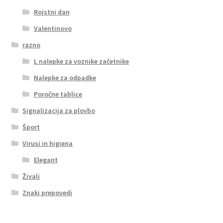
Rojstni dan
Valentinovo
razno
L nalepke za voznike začetnike
Nalepke za odpadke
Poročne tablice
Signalizacija za plovbo
Šport
Virusi in higiena
Elegant
Živali
Znaki prepovedi