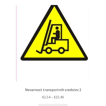
Nevarnost transportnih sredstev 2
Cenovni
€
1.54
–
€
15.40
razpon: