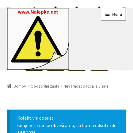
Skip
Skip
Menu
to
to
navigation
content
Nalepke.net – Trgovina
Domov
Opozorilni znaki
Nevarnost padca iz višine
Moj profil
Zaključek nakupa
Kolektivni dopust
Košarica
Cenjene stranke obveščamo, da bomo odsotni do
14.8.2026