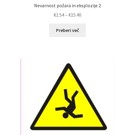
Nevarnost požara in eksplozije 2
Cenovni
€
1.54
–
€
15.40
razpon:
od
Preberi več
€1.54
do
€15.40