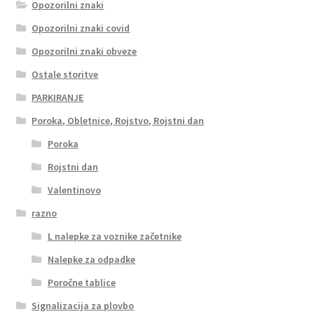
Opozorilni znaki
Opozorilni znaki covid
Opozorilni znaki obveze
Ostale storitve
PARKIRANJE
Poroka, Obletnice, Rojstvo, Rojstni dan
Poroka
Rojstni dan
Valentinovo
razno
L nalepke za voznike začetnike
Nalepke za odpadke
Poročne tablice
Signalizacija za plovbo