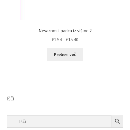
Nevarnost padca iz višine 2
Cenovni
€
1.54
–
€
15.40
razpon:
od
Preberi več
€1.54
do
€15.40
Išči