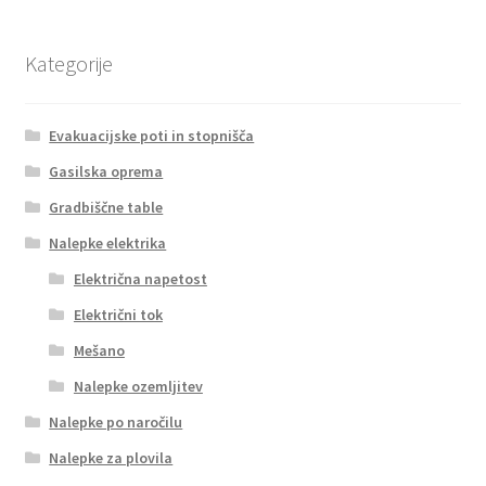
Kategorije
Evakuacijske poti in stopnišča
Gasilska oprema
Gradbiščne table
Nalepke elektrika
Električna napetost
Električni tok
Mešano
Nalepke ozemljitev
Nalepke po naročilu
Nalepke za plovila