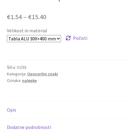
Cenovni
€
1.54
–
€
15.40
razpon:
Velikost in material
od
Počisti
€1.54
do
Šifra:
OZ93
€15.40
Kategorija:
Opozorilni znaki
Oznaka:
nalepke
Opis
Dodatne podrobnosti