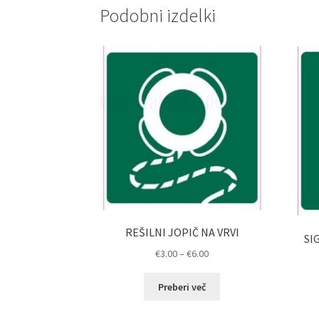
Podobni izdelki
REŠILNI JOPIČ NA VRVI
SI
Cenovni
€
3.00
–
€
6.00
razpon:
od
Preberi več
€3.00
do