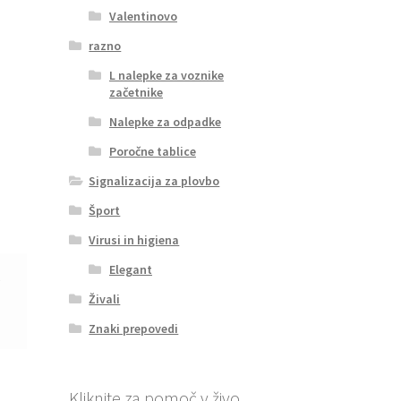
Valentinovo
razno
L nalepke za voznike
začetnike
Nalepke za odpadke
Poročne tablice
Signalizacija za plovbo
Šport
Virusi in higiena
Elegant
6
Živali
Znaki prepovedi
Kliknite za pomoč v živo