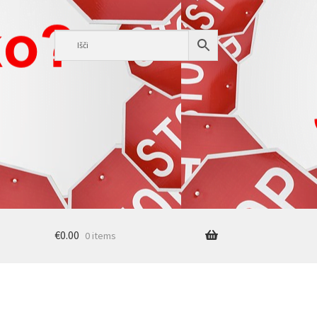
€
0.00
0 items