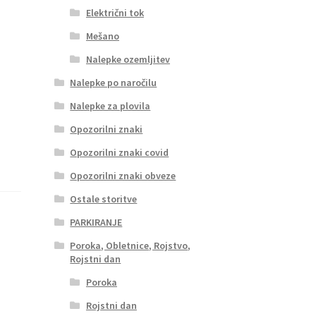
Električni tok
Mešano
Nalepke ozemljitev
Nalepke po naročilu
Nalepke za plovila
Opozorilni znaki
Opozorilni znaki covid
Opozorilni znaki obveze
Ostale storitve
PARKIRANJE
Poroka, Obletnice, Rojstvo,
Rojstni dan
Poroka
Rojstni dan