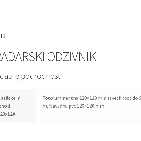
is
RADARSKI ODZIVNIK
datne podrobnosti
asilske in
Fotoluminentna 120×120 mm (svetilnost do 
izhod
h), Navadna pvc 120×120 mm
120x120