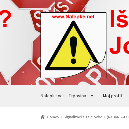
Skip
Skip
to
to
navigation
content
Nalepke.net – Trgovina
Moj profil
Domov
Signalizacija za plovbo
(RADARSKI O