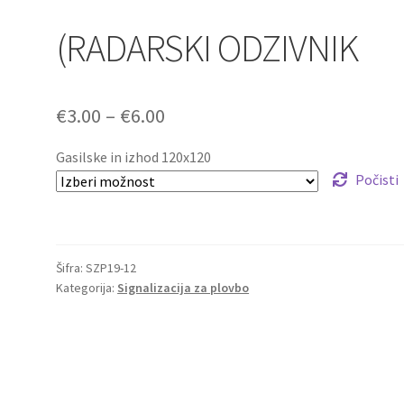
(RADARSKI ODZIVNIK
Cenovni
€
3.00
–
€
6.00
razpon:
Gasilske in izhod 120x120
od
Počisti
€3.00
do
Šifra:
SZP19-12
€6.00
Kategorija:
Signalizacija za plovbo