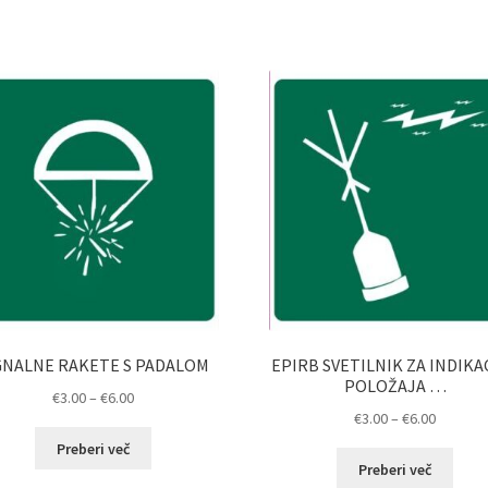
GNALNE RAKETE S PADALOM
EPIRB SVETILNIK ZA INDIKA
POLOŽAJA …
Cenovni
€
3.00
–
€
6.00
Cenovni
€
3.00
–
€
6.00
razpon:
razpon:
od
Preberi več
od
€3.00
Preberi več