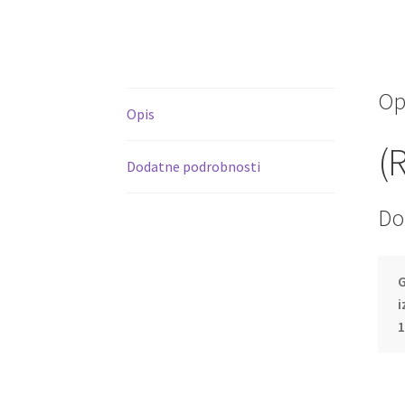
Op
Opis
(
Dodatne podrobnosti
Do
G