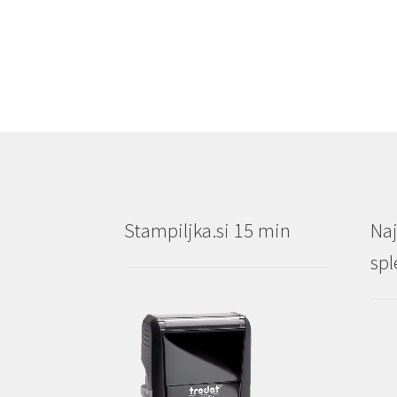
€6.00
Stampiljka.si 15 min
Naj
spl