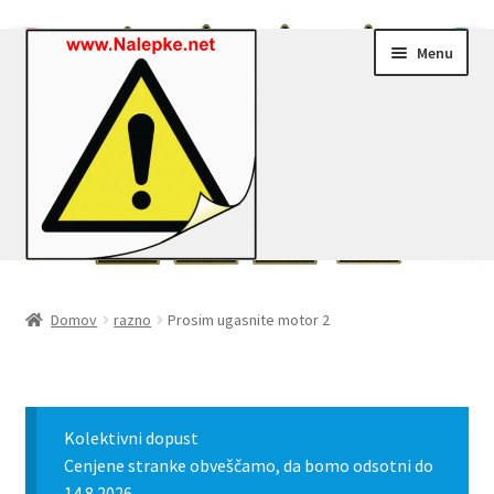
Skip
Skip
Menu
to
to
navigation
content
Nalepke.net – Trgovina
Domov
razno
Prosim ugasnite motor 2
Moj profil
Zaključek nakupa
Kolektivni dopust
Košarica
Cenjene stranke obveščamo, da bomo odsotni do
14.8.2026