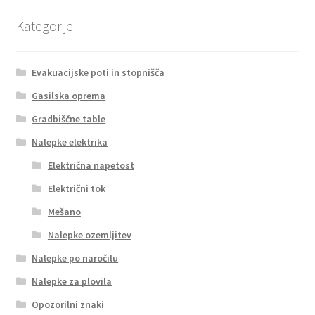
Kategorije
Evakuacijske poti in stopnišča
Gasilska oprema
Gradbiščne table
Nalepke elektrika
Električna napetost
Električni tok
Mešano
Nalepke ozemljitev
Nalepke po naročilu
Nalepke za plovila
Opozorilni znaki