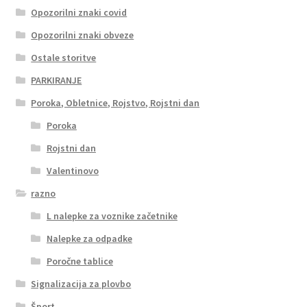
Opozorilni znaki covid
Opozorilni znaki obveze
Ostale storitve
PARKIRANJE
Poroka, Obletnice, Rojstvo, Rojstni dan
Poroka
Rojstni dan
Valentinovo
razno
L nalepke za voznike začetnike
Nalepke za odpadke
Poročne tablice
Signalizacija za plovbo
Šport