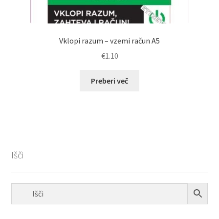
Vklopi razum – vzemi račun A5
€
1.10
Preberi več
Išči