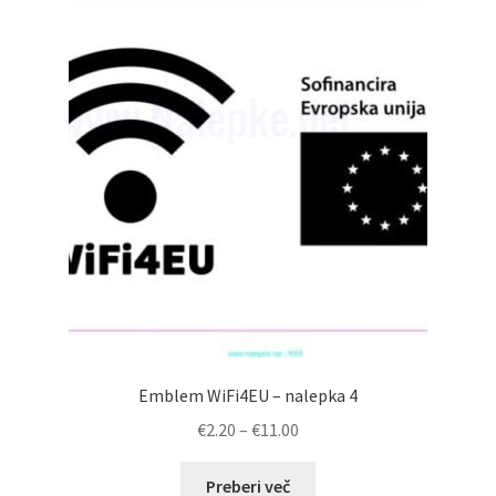
Emblem WiFi4EU – nalepka 4
Cenovni
€
2.20
–
€
11.00
razpon:
od
Preberi več