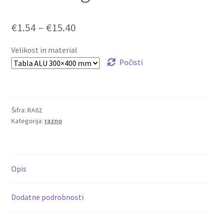
Cenovni
€
1.54
–
€
15.40
razpon:
Velikost in material
od
Počisti
€1.54
do
Šifra:
RA62
€15.40
Kategorija:
razno
Opis
Dodatne podrobnosti