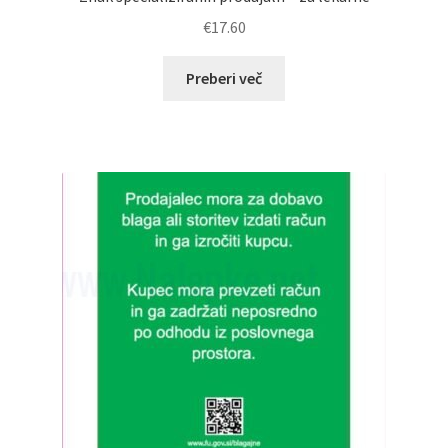
€
17.60
Preberi več