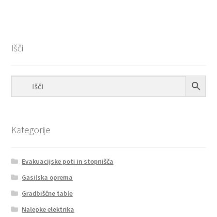
več
€16.94
različic.
Možnosti
lahko
Išči
izberete
na
strani
izdelka
Kategorije
Evakuacijske poti in stopnišča
Gasilska oprema
Gradbiščne table
Nalepke elektrika