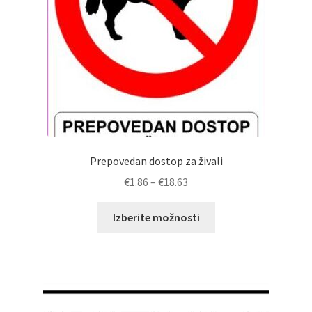
izdelka
Prepovedan dostop za živali
Cenovni
€
1.86
–
€
18.63
razpon:
Ta
od
Izberite možnosti
izdelek
€1.86
ima
do
več
€18.63
različic.
Možnosti