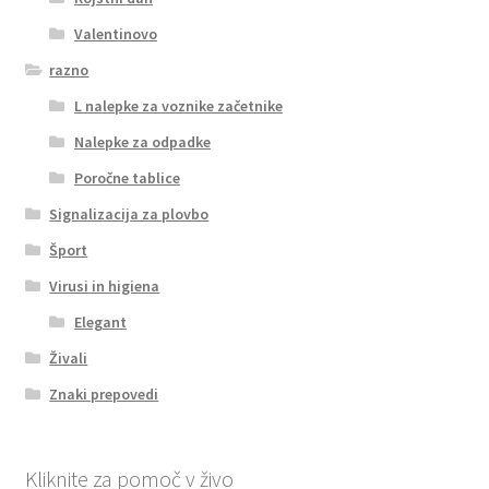
Valentinovo
razno
L nalepke za voznike začetnike
Nalepke za odpadke
Poročne tablice
Signalizacija za plovbo
Šport
Virusi in higiena
Elegant
Živali
Znaki prepovedi
Kliknite za pomoč v živo