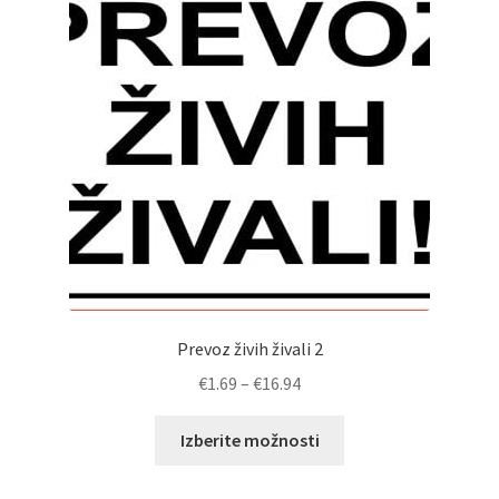
lahko
izberete
na
strani
izdelka
Prevoz živih živali 2
Cenovni
€
1.69
–
€
16.94
razpon:
Ta
od
Izberite možnosti
izdelek
€1.69
ima
do