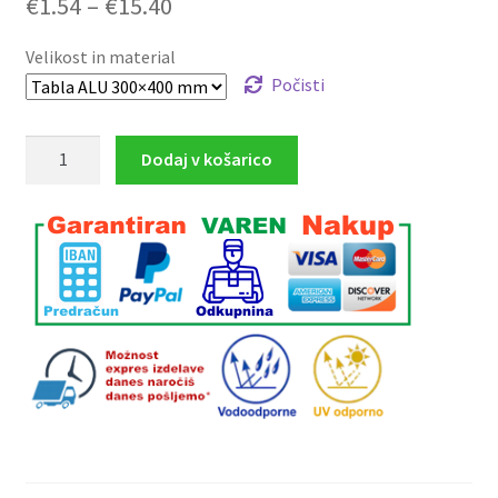
Cenovni
€
1.54
–
€
15.40
razpon:
Velikost in material
od
Počisti
€1.54
Previjalna
Dodaj v košarico
do
miza
€15.40
količina