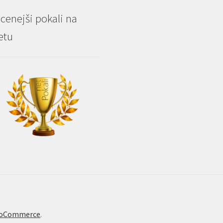
cenejši pokali na
etu
WooCommerce
.