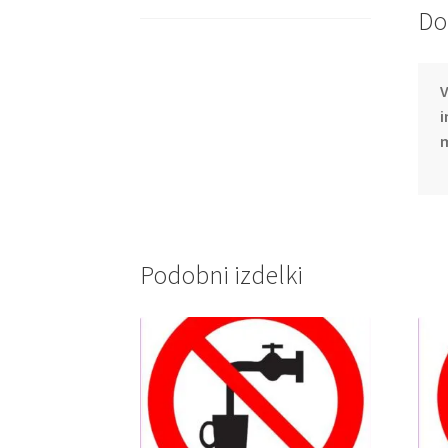
Do
V
i
m
Podobni izdelki