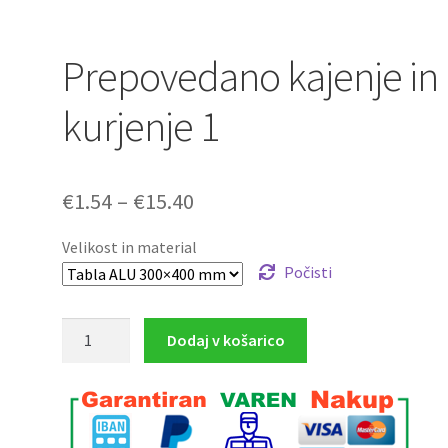
Prepovedano kajenje in
kurjenje 1
Cenovni
€
1.54
–
€
15.40
razpon:
Velikost in material
od
Počisti
€1.54
Prepovedano
Dodaj v košarico
do
kajenje
€15.40
in
kurjenje
1