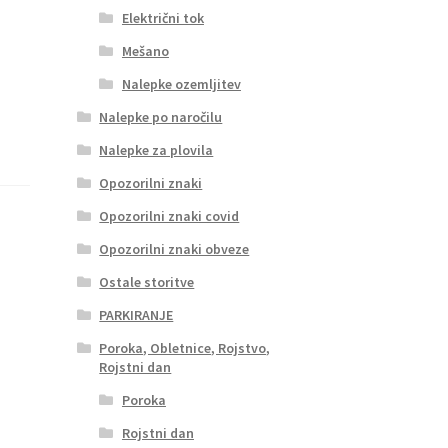
Električni tok
Mešano
Nalepke ozemljitev
Nalepke po naročilu
Nalepke za plovila
Opozorilni znaki
Opozorilni znaki covid
Opozorilni znaki obveze
Ostale storitve
PARKIRANJE
Poroka, Obletnice, Rojstvo,
Rojstni dan
Poroka
Rojstni dan