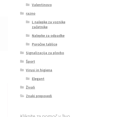
Valentinovo
razno
L nalepke za voznike
začetnike
Nalepke za odpadke
Poročne tablice
Signalizacija za plovbo
Šport
Virusi in higiena
Elegant
Živali
Znaki prepovedi
Kliknite za pomoč v živo