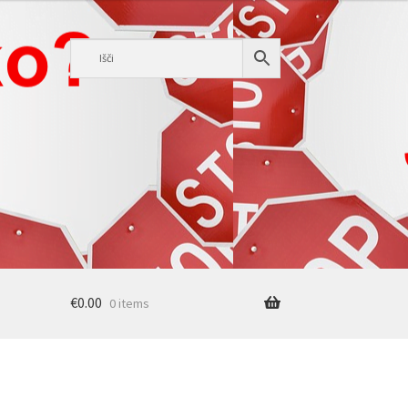
€
0.00
0 items