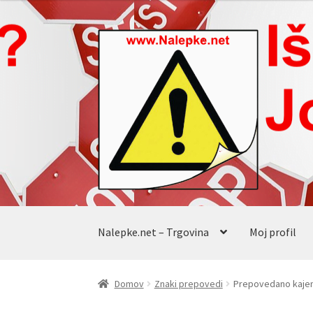
od
€1.54
Skip
Skip
do
to
to
€15.40
navigation
content
Nalepke.net – Trgovina
Moj profil
Domov
Znaki prepovedi
Prepovedano kajenj