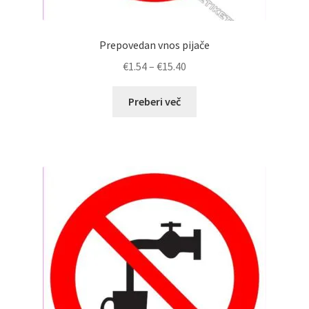
Prepovedan vnos pijače
Cenovni
€
1.54
–
€
15.40
razpon:
od
Preberi več
€1.54
do
€15.40