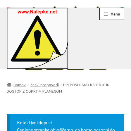
Skip
Skip
Menu
to
to
navigation
content
Nalepke.net – Trgovina
Domov
Znaki prepovedi
PREPOVEDANO KAJENJE IN
DOSTOP Z ODPRTIM PLAMENOM
Moj profil
Zaključek nakupa
Kolektivni dopust
Košarica
Cenjene stranke obveščamo, da bomo odsotni do