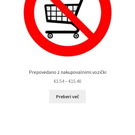
Prepovedano z nakupovalnimi vozički
Cenovni
€
1.54
–
€
15.40
razpon:
od
Preberi več
€1.54
do
€15.40