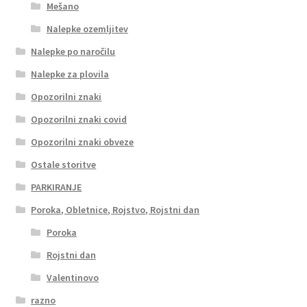
Mešano
Nalepke ozemljitev
Nalepke po naročilu
Nalepke za plovila
Opozorilni znaki
Opozorilni znaki covid
Opozorilni znaki obveze
Ostale storitve
PARKIRANJE
Poroka, Obletnice, Rojstvo, Rojstni dan
Poroka
Rojstni dan
Valentinovo
razno