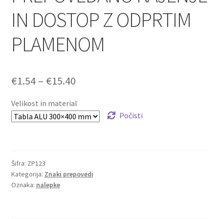
IN DOSTOP Z ODPRTIM
PLAMENOM
Cenovni
€
1.54
–
€
15.40
razpon:
Velikost in material
od
Počisti
€1.54
do
Šifra:
ZP123
€15.40
Kategorija:
Znaki prepovedi
Oznaka:
nalepke