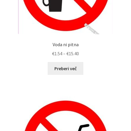
Voda ni pitna
Cenovni
€
1.54
–
€
15.40
razpon:
od
Preberi več
€1.54
do
€15.40