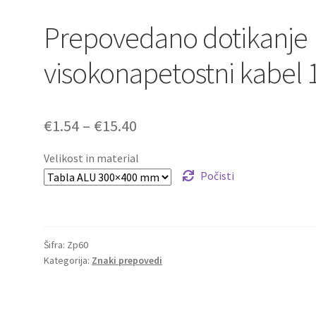
Prepovedano dotikanje
visokonapetostni kabel 
Cenovni
€
1.54
–
€
15.40
razpon:
Velikost in material
od
Počisti
€1.54
do
Šifra:
Zp60
€15.40
Kategorija:
Znaki prepovedi