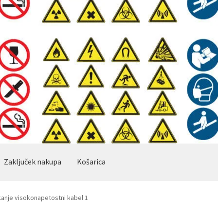
Zaključek nakupa
Košarica
anje visokonapetostni kabel 1