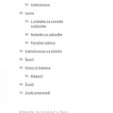
Valentinovo
razno
L nalepke za voznike
začetnike
Nalepke za odpadke
Poročne tablice
Signalizacija za plovbo
Šport
Virusi in higiena
Elegant
Živali
Znaki prepovedi
Kliknite za pomoč v živo