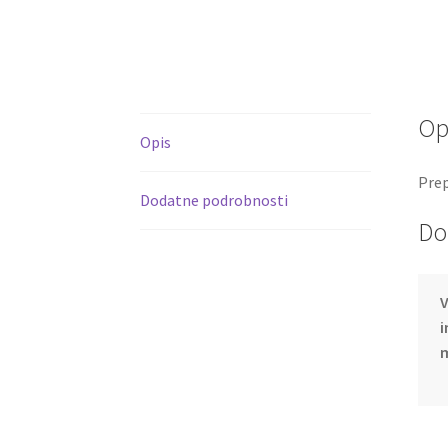
Op
Opis
Prep
Dodatne podrobnosti
Do
V
i
m