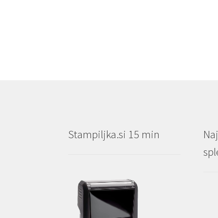
do
€15.40
Stampiljka.si 15 min
Naj
spl