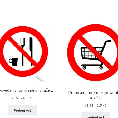
ovedan vnos hrane in pijače 2
Prepovedano z nakupovaln
vozički
Cenovni
€
1.54
–
€
15.40
razpon:
Cenovn
€
1.54
–
€
15.40
od
Preberi več
razpon:
€1.54
od
Preberi več