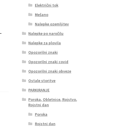
Električni tok
Mešano
Nalepke ozemljitev
1
Nalepke po naročilu
Nalepke za plovila
Opozorilni znaki
Opozorilni znaki covid
Opozorilni znaki obveze
Ostale storitve
PARKIRANJE
Poroka, Obletnice, Rojstvo,
Rojstni dan
Poroka
Rojstni dan