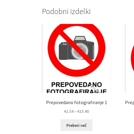
Podobni izdelki
Prepovedano fotografiranje 1
Prep
Cenovni
€
1.54
–
€
15.40
razpon:
od
Preberi več
€1.54