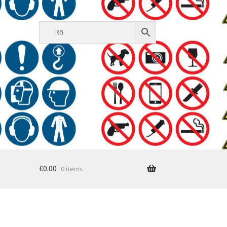
€
0.00
0 items