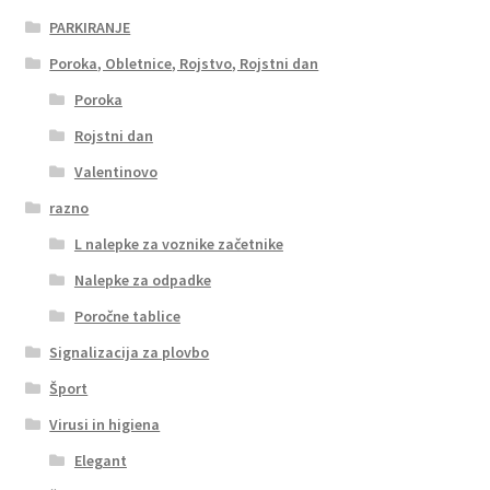
PARKIRANJE
Poroka, Obletnice, Rojstvo, Rojstni dan
Poroka
Rojstni dan
Valentinovo
razno
L nalepke za voznike začetnike
Nalepke za odpadke
Poročne tablice
Signalizacija za plovbo
Šport
Virusi in higiena
Elegant