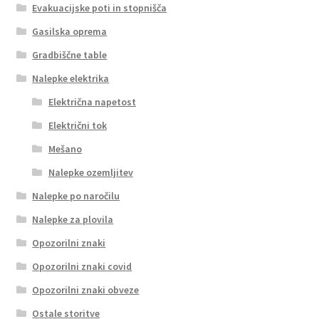
Evakuacijske poti in stopnišča
Gasilska oprema
Gradbiščne table
Nalepke elektrika
Električna napetost
Električni tok
Mešano
Nalepke ozemljitev
Nalepke po naročilu
Nalepke za plovila
Opozorilni znaki
Opozorilni znaki covid
Opozorilni znaki obveze
Ostale storitve