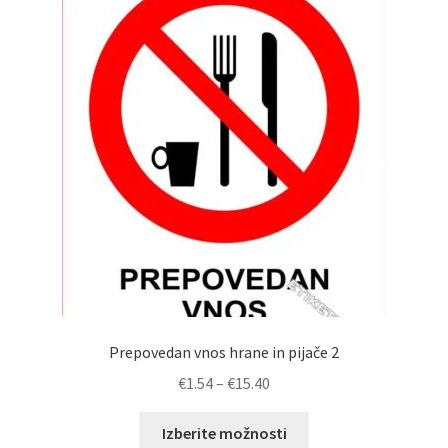
Možnosti
lahko
izberete
na
strani
izdelka
Prepovedan vnos hrane in pijače 2
Cenovni
€
1.54
–
€
15.40
razpon:
Ta
od
Izberite možnosti
izdelek