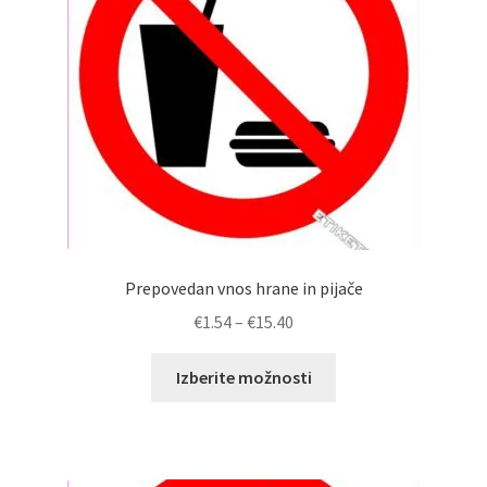
Prepovedan vnos hrane in pijače
Cenovni
€
1.54
–
€
15.40
razpon:
Ta
od
Izberite možnosti
izdelek
€1.54
ima
do
več
€15.40
različic.