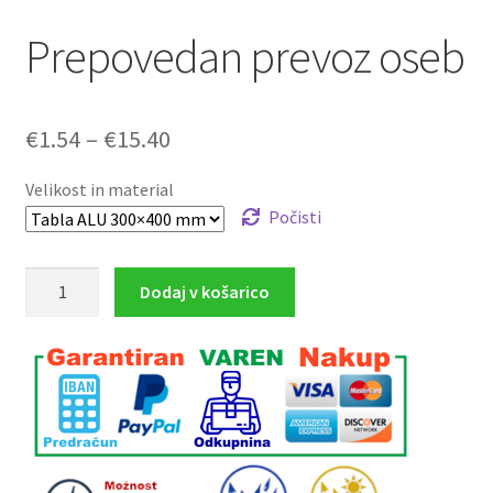
Prepovedan prevoz oseb
Cenovni
€
1.54
–
€
15.40
razpon:
Velikost in material
od
Počisti
€1.54
Prepovedan
Dodaj v košarico
do
prevoz
€15.40
oseb
količina