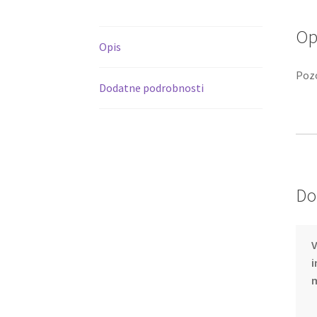
Op
Opis
Pozo
Dodatne podrobnosti
Do
V
i
m