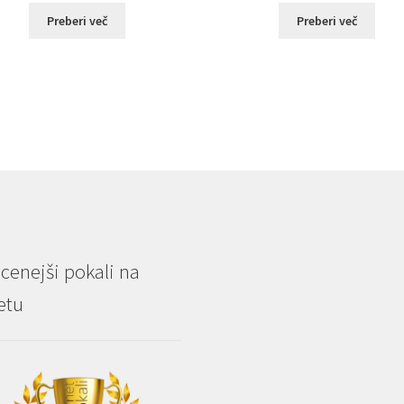
od
od
Preberi več
Preberi več
€1.54
€1.54
do
do
€15.40
€15.40
cenejši pokali na
etu