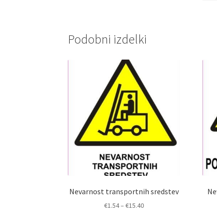
Podobni izdelki
Nevarnost transportnih sredstev
Ne
Cenovni
€
1.54
–
€
15.40
razpon: