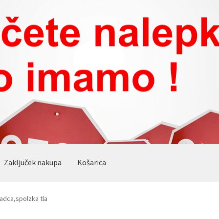
Zaključek nakupa
Košarica
adca,spolzka tla