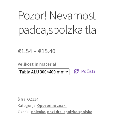
Pozor! Nevarnost
padca,spolzka tla
Cenovni
€
1.54
–
€
15.40
razpon:
Velikost in material
od
Počisti
€1.54
do
Šifra:
OZ114
€15.40
Kategorija:
Opozorilni znaki
Oznaki:
nalepke
,
pazi drsi spolzko spolsko