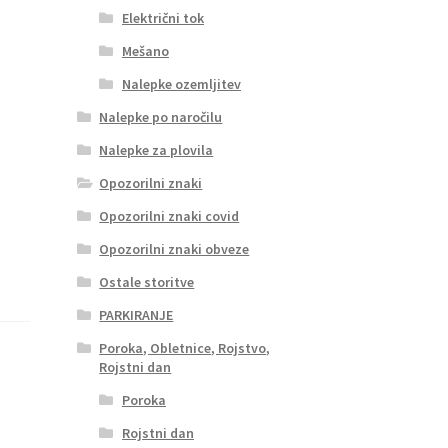
Električni tok
Mešano
Nalepke ozemljitev
Nalepke po naročilu
Nalepke za plovila
Opozorilni znaki
Opozorilni znaki covid
Opozorilni znaki obveze
Ostale storitve
PARKIRANJE
Poroka, Obletnice, Rojstvo,
Rojstni dan
Poroka
Rojstni dan