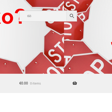
€
0.00
0 items