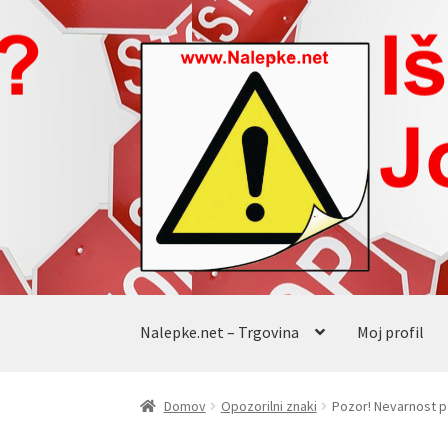
Skip
Skip
to
to
navigation
content
Nalepke.net – Trgovina
Moj profil
Domov
Opozorilni znaki
Pozor! Nevarnost p