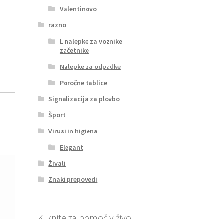
Valentinovo
razno
L nalepke za voznike
začetnike
Nalepke za odpadke
Poročne tablice
Signalizacija za plovbo
Šport
Virusi in higiena
Elegant
Živali
Znaki prepovedi
Kliknite za pomoč v živo