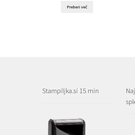
od
Preberi več
€1.54
do
€15.40
Stampiljka.si 15 min
Naj
spl