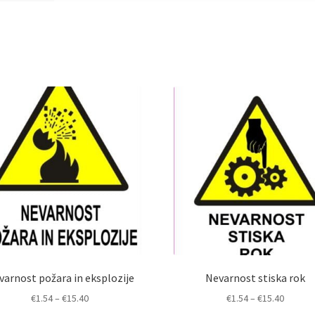
varnost požara in eksplozije
Nevarnost stiska rok
Cenovni
Cenovn
€
1.54
–
€
15.40
€
1.54
–
€
15.40
razpon:
razpon: