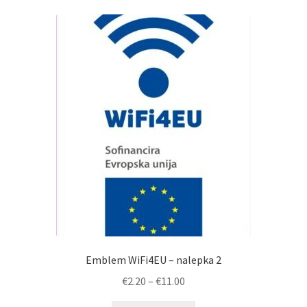
Emblem WiFi4EU – nalepka 2
Cenovni
€
2.20
–
€
11.00
razpon: