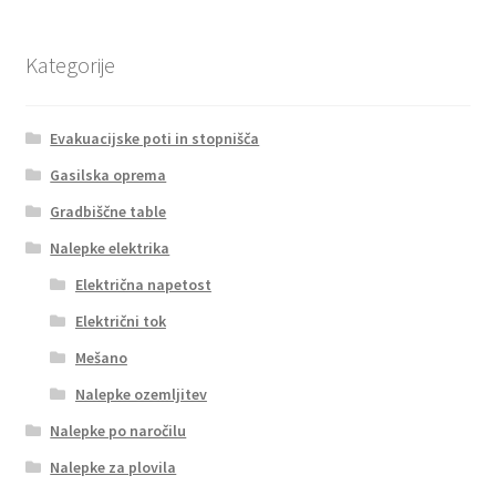
Kategorije
Evakuacijske poti in stopnišča
Gasilska oprema
Gradbiščne table
Nalepke elektrika
Električna napetost
Električni tok
Mešano
Nalepke ozemljitev
Nalepke po naročilu
Nalepke za plovila