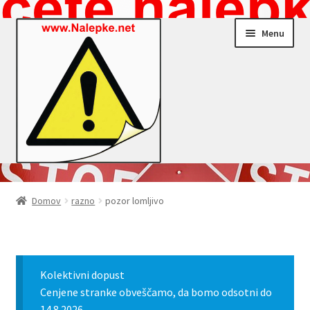
Skip
Skip
Menu
to
to
navigation
content
Nalepke.net – Trgovina
Domov
razno
pozor lomljivo
Moj profil
Zaključek nakupa
Kolektivni dopust
Košarica
Cenjene stranke obveščamo, da bomo odsotni do
14.8.2026