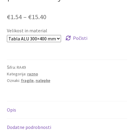
Cenovni
€
1.54
–
€
15.40
razpon:
Velikost in material
od
Počisti
€1.54
do
Šifra:
RA49
€15.40
Kategorija:
razno
Oznaki:
fragile
,
nalepke
Opis
Dodatne podrobnosti