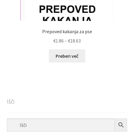
Prepoved kakanja za pse
Cenovni
€
1.86
–
€
18.63
razpon:
od
Preberi več
€1.86
do
€18.63
Išči