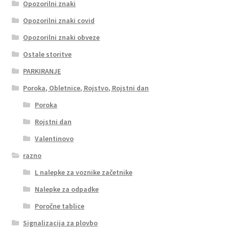
Opozorilni znaki
Opozorilni znaki covid
Opozorilni znaki obveze
Ostale storitve
PARKIRANJE
Poroka, Obletnice, Rojstvo, Rojstni dan
Poroka
Rojstni dan
Valentinovo
razno
L nalepke za voznike začetnike
Nalepke za odpadke
Poročne tablice
Signalizacija za plovbo