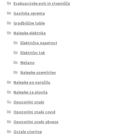
Evakuacijske poti in stopnišča
Gasilska oprema
Gradbiščne table
Nalepke elektrika
Električna napetost
Električni tok
Mešano
Nalepke ozemljitev
Nalepke po naročilu
Nalepke za plovila
Opozorilni znaki
Opozorilni znaki covid
Opozorilni znaki obveze
Ostale storitve