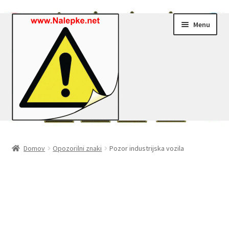
Skip
Skip
Menu
to
to
navigation
content
Nalepke.net – Trgovina
Domov
Opozorilni znaki
Pozor industrijska vozila
Moj profil
Zaključek nakupa
Košarica