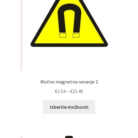
Močno magnetno sevanje 2
Cenovni
€
1.54
–
€
15.40
razpon:
Ta
od
Izberite možnosti
izdelek
€1.54
ima
do
več
€15.40
različic.