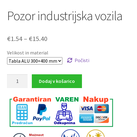
Pozor industrijska vozila
Cenovni
€
1.54
–
€
15.40
razpon:
Velikost in material
od
Počisti
€1.54
Pozor
Dodaj v košarico
do
industrijska
€15.40
vozila
količina