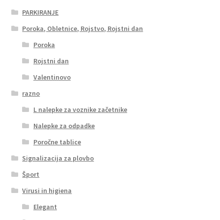
PARKIRANJE
Poroka, Obletnice, Rojstvo, Rojstni dan
Poroka
Rojstni dan
Valentinovo
razno
L nalepke za voznike začetnike
Nalepke za odpadke
Poročne tablice
Signalizacija za plovbo
Šport
Virusi in higiena
Elegant