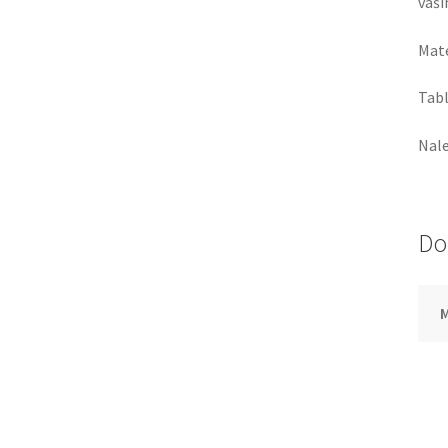
vaših
Mate
Tabl
Nale
Do
M