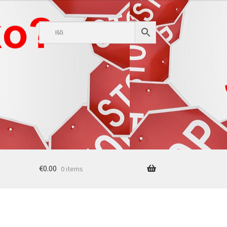
€
0.00
0 items