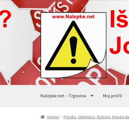
od
€11.55
Skip
Skip
do
to
to
€17.05
navigation
content
Nalepke.net – Trgovina
Moj profil
Domov
Poroka, Obletnice, Rojstvo, Rojstni d