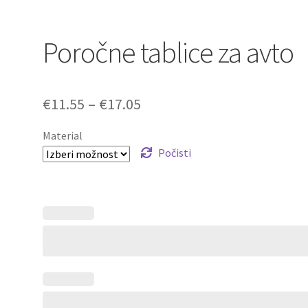
Poročne tablice za avto
Cenovni
€
11.55
–
€
17.05
razpon:
Material
od
Počisti
€11.55
do
€17.05