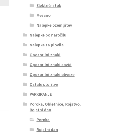
Električni tok
Mešano
Nalepke ozemljitev
Nalepke po naročilu
Nalepke za plovila
Opozorilni znaki
Opozorilni znaki covid
Opozorilni znaki obveze
Ostale storitve
PARKIRANJE
Poroka, Obletnice, Rojstvo,
Rojstni dan
Poroka
Rojstni dan