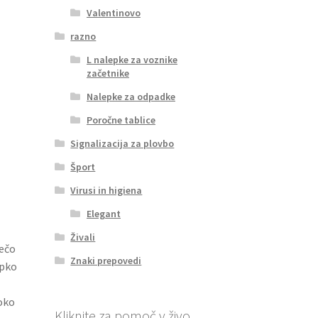
Valentinovo
razno
L nalepke za voznike
začetnike
Nalepke za odpadke
Poročne tablice
Signalizacija za plovbo
Šport
Virusi in higiena
Elegant
Živali
ječo
Znaki prepovedi
epko
roko
Kliknite za pomoč v živo