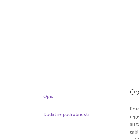
Op
Opis
Poro
Dodatne podrobnosti
regi
ali 
tabl