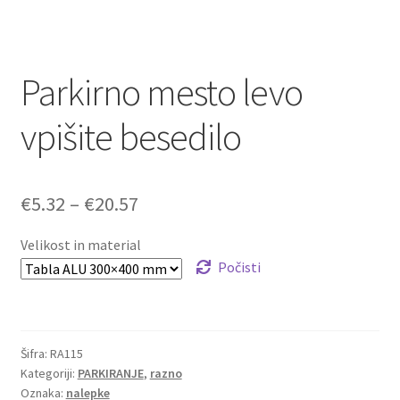
Parkirno mesto levo
vpišite besedilo
Cenovni
€
5.32
–
€
20.57
razpon:
Velikost in material
od
Počisti
€5.32
do
Šifra:
RA115
€20.57
Kategoriji:
PARKIRANJE
,
razno
Oznaka:
nalepke