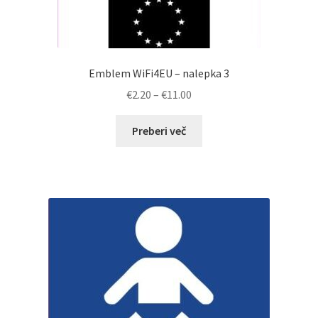
Emblem WiFi4EU – nalepka 3
Cenovni
€
2.20
–
€
11.00
razpon:
od
Preberi več
€2.20
do
€11.00