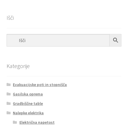
Išči
Kategorije
Evakuacijske poti in stopnišča
Gasilska oprema
Gradbiščne table
Nalepke elektrika
Električna napetost