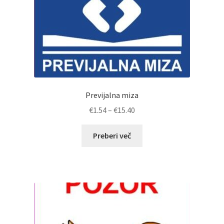
Previjalna miza
Cenovni
€
1.54
–
€
15.40
razpon:
od
Preberi več
€1.54
do
€15.40