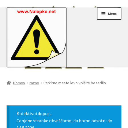
Skip
Skip
Menu
to
to
navigation
content
Nalepke.net – Trgovina
Domov
razno
Parkirno mesto levo vpišite besedilo
Moj profil
Zaključek nakupa
Kolektivni dopust
Košarica
Cenjene stranke obveščamo, da bomo odsotni do
14.8.2026