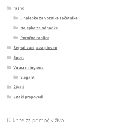
razno
L nalepke za voznike začetnike
Nalepke za odpadke
Poročne tablice
Signalizacija za plovbo
Šport
Virusi in higiena
Elegant
Živali
Znaki prepovedi
Kliknite za pomoč v živo