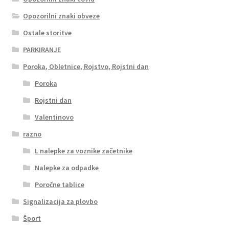
Opozorilni znaki obveze
Ostale storitve
PARKIRANJE
Poroka, Obletnice, Rojstvo, Rojstni dan
Poroka
Rojstni dan
Valentinovo
razno
L nalepke za voznike začetnike
Nalepke za odpadke
Poročne tablice
Signalizacija za plovbo
Šport