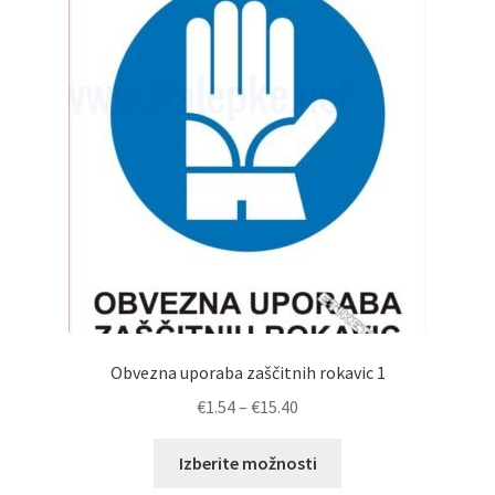
Obvezna uporaba zaščitnih rokavic 1
Cenovni
€
1.54
–
€
15.40
razpon:
Ta
od
Izberite možnosti
izdelek
€1.54