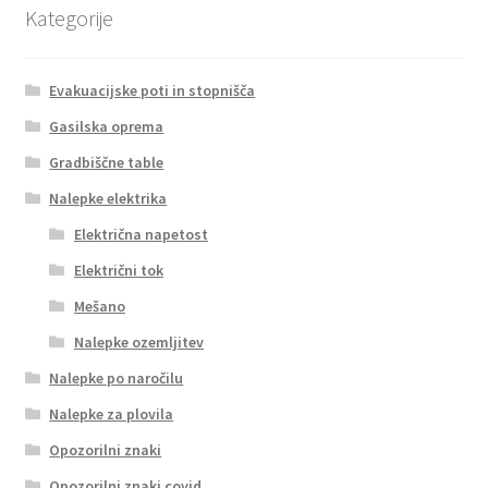
Kategorije
Evakuacijske poti in stopnišča
Gasilska oprema
Gradbiščne table
Nalepke elektrika
Električna napetost
Električni tok
Mešano
Nalepke ozemljitev
Nalepke po naročilu
Nalepke za plovila
Opozorilni znaki
Opozorilni znaki covid