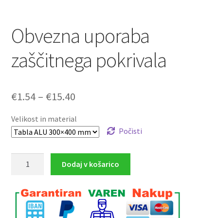
Obvezna uporaba
zaščitnega pokrivala
Cenovni
€
1.54
–
€
15.40
razpon:
Velikost in material
od
Počisti
€1.54
Obvezna
Dodaj v košarico
do
uporaba
€15.40
zaščitnega
pokrivala
količina