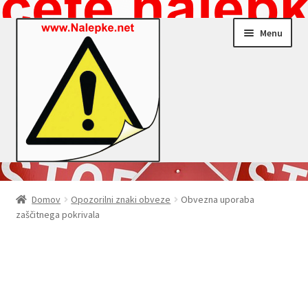
Skip
Skip
Menu
to
to
navigation
content
Nalepke.net – Trgovina
Domov
Opozorilni znaki obveze
Obvezna uporaba
zaščitnega pokrivala
Moj profil
Zaključek nakupa
Košarica