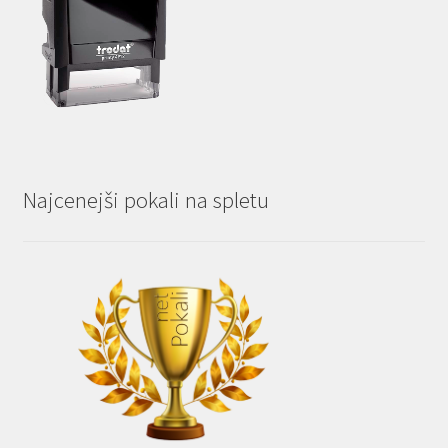
Najcenejši pokali na spletu