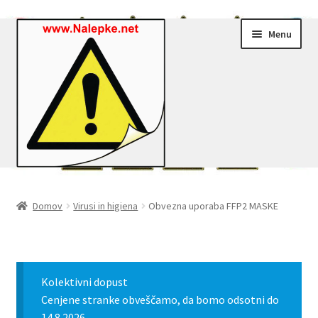
Skip
Skip
Menu
to
to
navigation
content
Nalepke.net – Trgovina
Domov
Virusi in higiena
Obvezna uporaba FFP2 MASKE
Moj profil
Zaključek nakupa
Kolektivni dopust
Košarica
Cenjene stranke obveščamo, da bomo odsotni do
14.8.2026