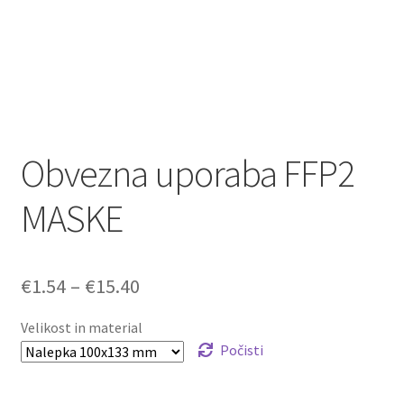
Obvezna uporaba FFP2
MASKE
Cenovni
€
1.54
–
€
15.40
razpon:
Velikost in material
od
Počisti
€1.54