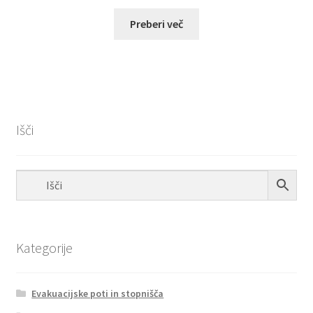
razpon:
od
Preberi več
€2.20
do
€15.40
Išči
Kategorije
Evakuacijske poti in stopnišča