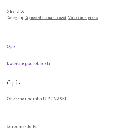
do
Šifra:
vh93
€15.40
Kategoriji:
Opozorilni znaki covid
,
Virusi in higiena
Opis
Dodatne podrobnosti
Opis
Obvezna uporaba FFP2 MASKE
Sorodni izdelki: