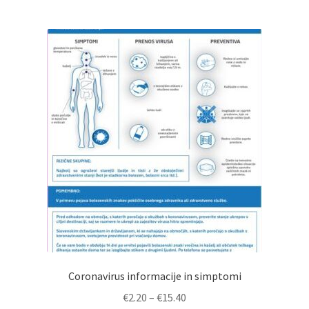
€15.40
Coronavirus informacije in simptomi
Cenovni
€
2.20
–
€
15.40