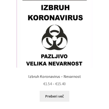
Izbruh Koronavirus – Nevarnost
Cenovni
€
1.54
–
€
15.40
razpon:
od
Preberi več
€1.54
do