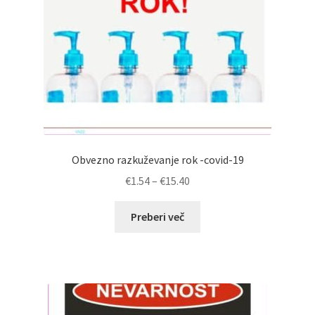
Obvezno razkuževanje rok -covid-19
Cenovni
€
1.54
–
€
15.40
razpon:
od
Preberi več
€1.54
do
€15.40