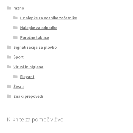
razno
L nalepke za voznike začetnike
Nalepke za odpadke
Poročne tablice
Signalizacija za plovbo
Šport
Virusi in higiena
Elegant
Živali
Znaki prepovedi
Kliknite za pomoč v živo