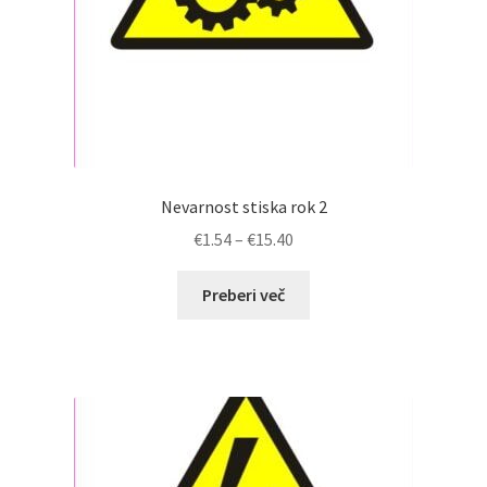
Nevarnost stiska rok 2
Cenovni
€
1.54
–
€
15.40
razpon:
od
Preberi več
€1.54
do
€15.40