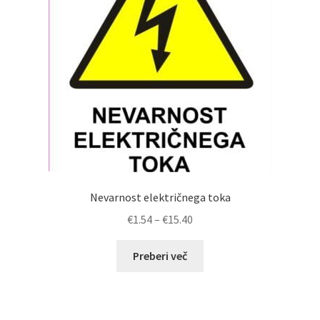
Nevarnost električnega toka
Cenovni
€
1.54
–
€
15.40
razpon:
od
Preberi več
€1.54
do
€15.40