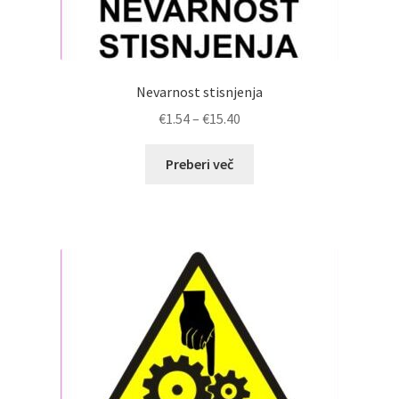
Nevarnost stisnjenja
Cenovni
€
1.54
–
€
15.40
razpon:
od
Preberi več
€1.54
do
€15.40