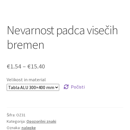
Nevarnost padca visečih
bremen
Cenovni
€
1.54
–
€
15.40
razpon:
Velikost in material
od
Počisti
€1.54
do
Šifra:
OZ31
€15.40
Kategorija:
Opozorilni znaki
Oznaka:
nalepke