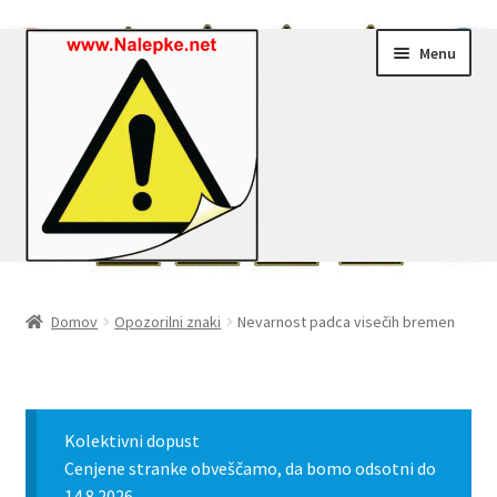
Skip
Skip
Menu
to
to
navigation
content
Nalepke.net – Trgovina
Domov
Opozorilni znaki
Nevarnost padca visečih bremen
Moj profil
Zaključek nakupa
Kolektivni dopust
Košarica
Cenjene stranke obveščamo, da bomo odsotni do
14.8.2026