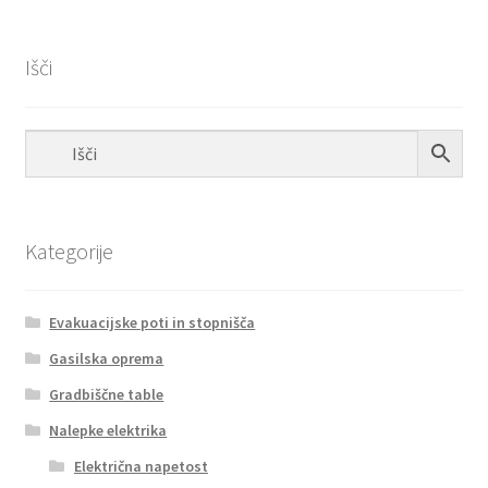
Išči
Kategorije
Evakuacijske poti in stopnišča
Gasilska oprema
Gradbiščne table
Nalepke elektrika
Električna napetost