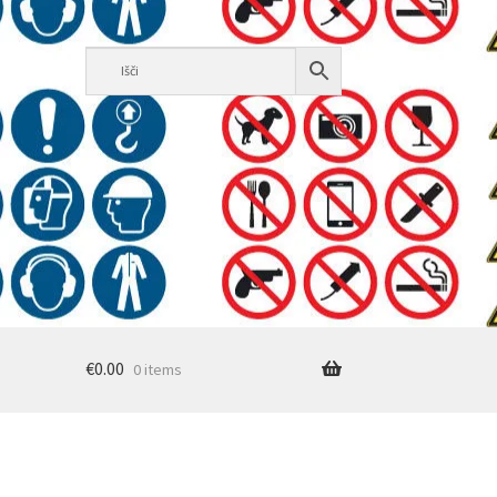
€
0.00
0 items