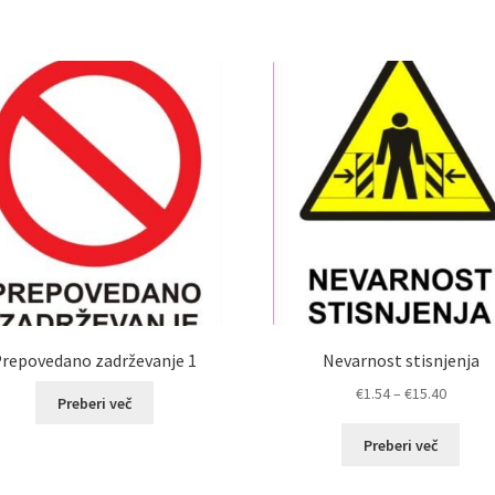
repovedano zadrževanje 1
Nevarnost stisnjenja
Cenovn
€
1.54
–
€
15.40
Preberi več
razpon:
od
Preberi več
€1.54
do