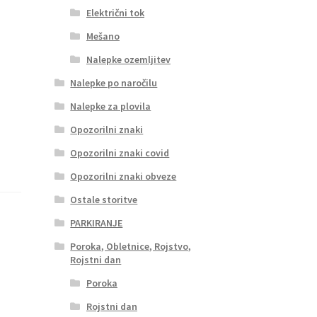
Električni tok
Mešano
Nalepke ozemljitev
Nalepke po naročilu
Nalepke za plovila
Opozorilni znaki
Opozorilni znaki covid
Opozorilni znaki obveze
Ostale storitve
PARKIRANJE
Poroka, Obletnice, Rojstvo,
Rojstni dan
Poroka
Rojstni dan