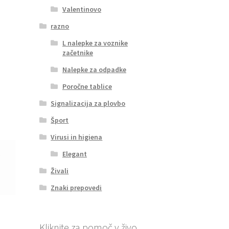
Valentinovo
razno
L nalepke za voznike
začetnike
Nalepke za odpadke
Poročne tablice
Signalizacija za plovbo
Šport
Virusi in higiena
Elegant
6
Živali
Znaki prepovedi
Kliknite za pomoč v živo