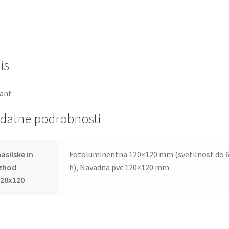
is
ant
datne podrobnosti
asilske in
Fotoluminentna 120×120 mm (svetilnost do 
izhod
h), Navadna pvc 120×120 mm
120x120