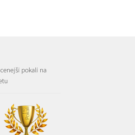
€15.40
cenejši pokali na
etu