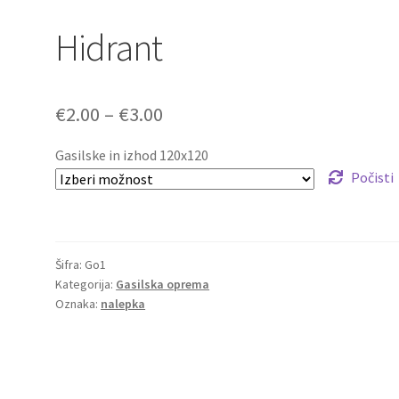
Hidrant
Cenovni
€
2.00
–
€
3.00
razpon:
Gasilske in izhod 120x120
od
Počisti
€2.00
do
Šifra:
Go1
€3.00
Kategorija:
Gasilska oprema
Oznaka:
nalepka