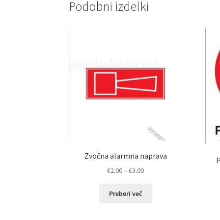
Podobni izdelki
Zvočna alarmna naprava
P
Cenovni
€
2.00
–
€
3.00
razpon:
od
Preberi več
€2.00
do