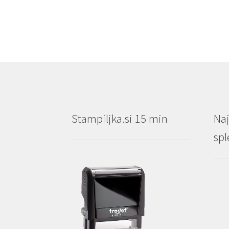
€3.00
Stampiljka.si 15 min
Naj
spl