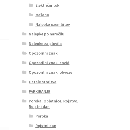
Električni tok
Mešano
Nalepke ozemljitev
Nalepke po naročilu
Nalepke za plovila
Opozorilni znaki
Opozorilni znaki covid
Opozorilni znaki obveze
Ostale storitve
PARKIRANJE
Poroka, Obletnice, Rojstvo,
Rojstni dan
Poroka
Rojstni dan