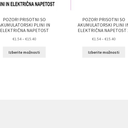
POZOR! PRISOTNI SO
POZOR! PRISOTNI SO
AKUMULATORSKI PLINI IN
AKUMULATORSKI PLINI I
ELEKTRIČNA NAPETOST
ELEKTRIČNA NAPETOST 
Cenovni
Cenovn
€
1.54
–
€
15.40
€
1.54
–
€
15.40
razpon:
razpon:
Ta
T
od
od
Izberite možnosti
Izberite možnosti
izdelek
i
€1.54
€1.54
ima
i
do
do
več
v
€15.40
€15.40
različic.
ra
Možnosti
M
lahko
l
izberete
i
na
n
strani
st
izdelka
i