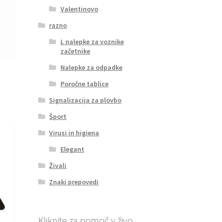
Valentinovo
razno
L nalepke za voznike
začetnike
Nalepke za odpadke
Poročne tablice
Signalizacija za plovbo
Šport
Virusi in higiena
Elegant
Živali
Znaki prepovedi
Kliknite za pomoč v živo