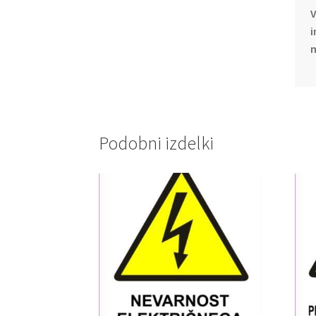
V
i
m
Podobni izdelki