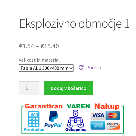
Eksplozivno območje 1
Cenovni
€
1.54
–
€
15.40
razpon:
Velikost in material
od
Počisti
€1.54
Eksplozivno
Dodaj v košarico
do
območje
€15.40
1
količina