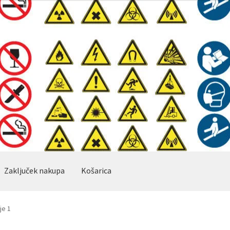
Zaključek nakupa
Košarica
je 1