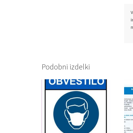
V
i
m
Podobni izdelki