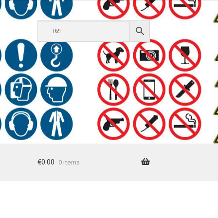
€
0.00
0 items