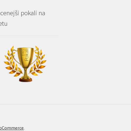
cenejši pokali na
etu
WooCommerce
.