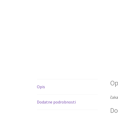
Op
Opis
čaka
Dodatne podrobnosti
Do