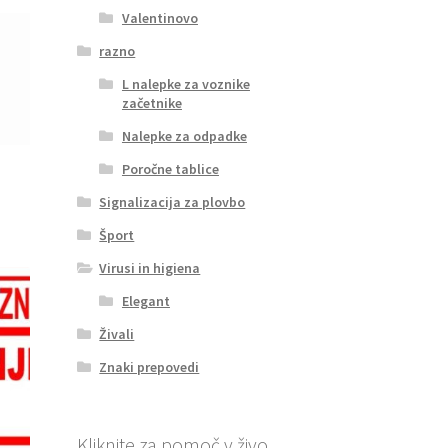
Valentinovo
razno
L nalepke za voznike
začetnike
Nalepke za odpadke
Poročne tablice
Signalizacija za plovbo
Šport
Virusi in higiena
Elegant
Živali
Znaki prepovedi
Kliknite za pomoč v živo