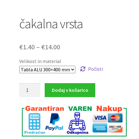
čakalna vrsta
Cenovni
€
1.40
–
€
14.00
razpon:
Velikost in material
od
Počisti
€1.40
čakalna
Dodaj v košarico
do
vrsta
€14.00
količina