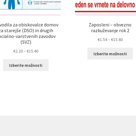
vodila za obiskovalce domov
Zaposleni – obvezno
za starejše (DSO) in drugih
razkuževanje rok 2
ocialno-varstvenih zavodov
Cenovn
€
1.54
–
€
15.40
(SVZ)
razpon:
Cenovni
T
€
2.20
–
€
15.40
od
Izberite možnosti
razpon:
i
€1.54
Ta
od
i
Izberite možnosti
do
izdelek
€2.20
v
€15.40
ima
do
ra
več
€15.40
M
različic.
l
Možnosti
i
lahko
n
izberete
st
na
i
strani
izdelka