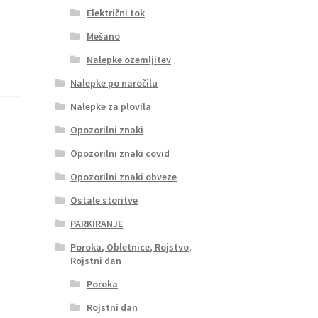
Električni tok
Mešano
Nalepke ozemljitev
Nalepke po naročilu
Nalepke za plovila
Opozorilni znaki
Opozorilni znaki covid
Opozorilni znaki obveze
Ostale storitve
PARKIRANJE
Poroka, Obletnice, Rojstvo,
Rojstni dan
Poroka
Rojstni dan