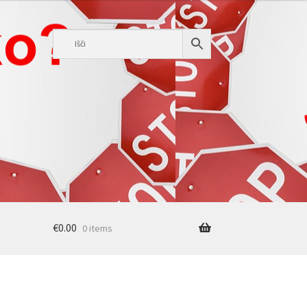
€
0.00
0 items