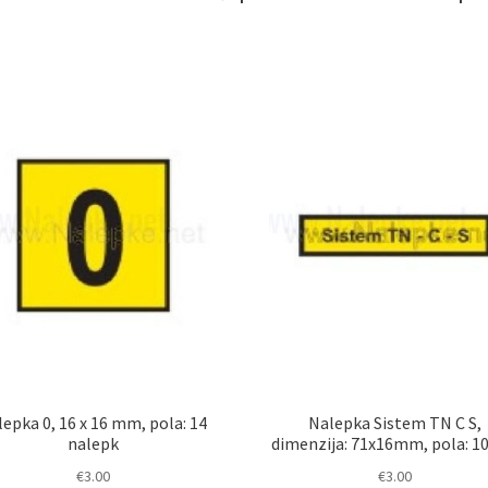
lepka 0, 16 x 16 mm, pola: 14
Nalepka Sistem TN C S,
nalepk
dimenzija: 71x16mm, pola: 10
€
3.00
€
3.00