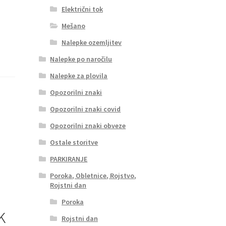
Električni tok
Mešano
Nalepke ozemljitev
Nalepke po naročilu
Nalepke za plovila
Opozorilni znaki
Opozorilni znaki covid
Opozorilni znaki obveze
Ostale storitve
PARKIRANJE
Poroka, Obletnice, Rojstvo,
Rojstni dan
Poroka
k
Rojstni dan