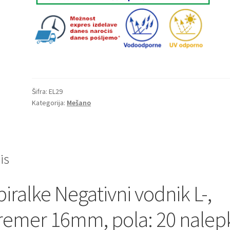
20
nalepk
količina
Šifra:
EL29
Kategorija:
Mešano
is
biralke Negativni vodnik L-,
remer 16mm, pola: 20 nalep