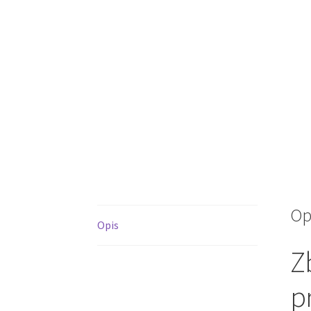
Op
Opis
Z
p