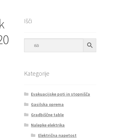
k
Išči
20
Kategorije
Evakuacijske poti in stopnišča
Gasilska oprema
Gradbiščne table
Nalepke elektrika
Električna napetost