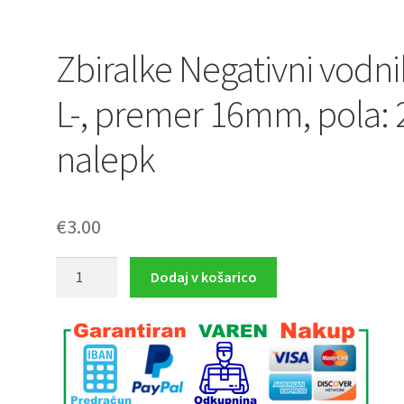
Zbiralke Negativni vodni
L-, premer 16mm, pola: 
nalepk
€
3.00
Zbiralke
Dodaj v košarico
Negativni
vodnik
L-,
premer
16mm,
pola: