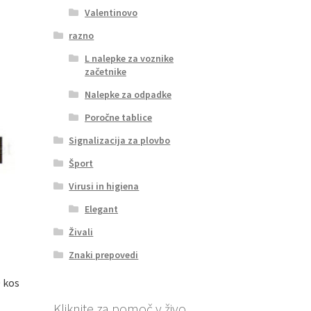
Valentinovo
razno
L nalepke za voznike
začetnike
Nalepke za odpadke
Poročne tablice
Signalizacija za plovbo
Šport
Virusi in higiena
Elegant
Živali
Znaki prepovedi
 kos
Kliknite za pomoč v živo