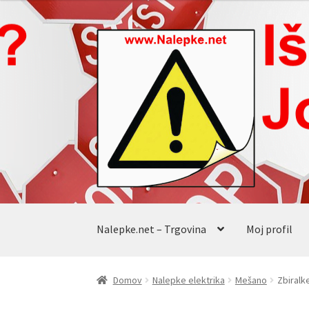
Skip
Skip
to
to
navigation
content
Nalepke.net – Trgovina
Moj profil
Domov
Nalepke elektrika
Mešano
Zbiralk