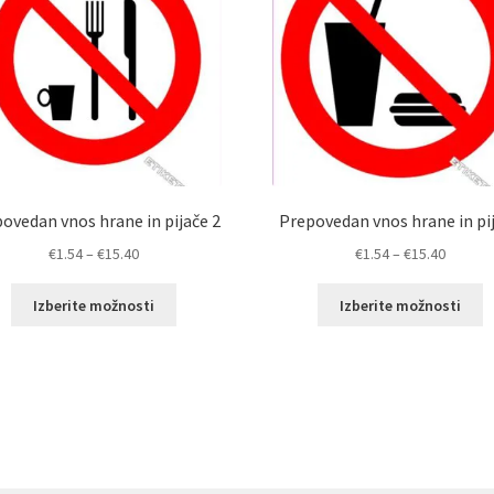
ovedan vnos hrane in pijače 2
Prepovedan vnos hrane in pi
Cenovni
Cenovn
€
1.54
–
€
15.40
€
1.54
–
€
15.40
razpon:
razpon:
Ta
T
od
od
Izberite možnosti
Izberite možnosti
izdelek
i
€1.54
€1.54
ima
i
do
do
več
v
€15.40
€15.40
različic.
ra
Možnosti
M
lahko
l
izberete
i
na
n