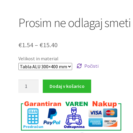
Prosim ne odlagaj smeti
Cenovni
€
1.54
–
€
15.40
razpon:
Velikost in material
od
Počisti
€1.54
Prosim
Dodaj v košarico
do
ne
€15.40
odlagaj
smeti
količina