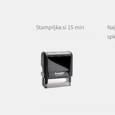
strani
izdelka
Stampiljka.si 15 min
Naj
spl