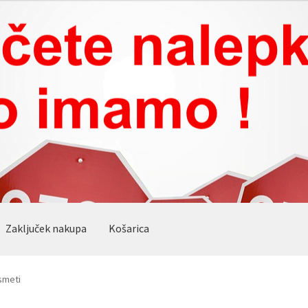
Zaključek nakupa
Košarica
smeti