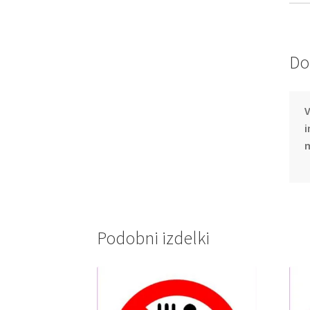
Do
V
i
m
Podobni izdelki