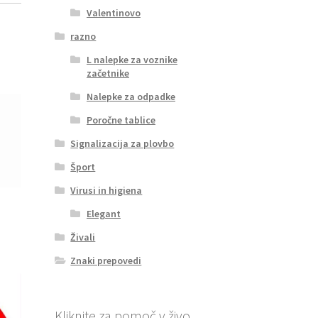
Valentinovo
razno
L nalepke za voznike
začetnike
Nalepke za odpadke
Poročne tablice
Signalizacija za plovbo
Šport
Virusi in higiena
Elegant
Živali
Znaki prepovedi
Kliknite za pomoč v živo