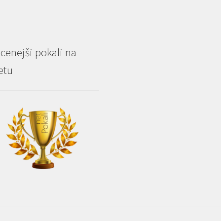
strani
st
izdelka
i
cenejši pokali na
etu