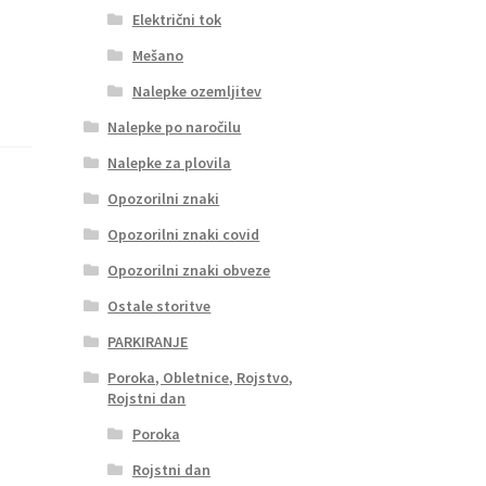
Električni tok
Mešano
Nalepke ozemljitev
Nalepke po naročilu
Nalepke za plovila
Opozorilni znaki
Opozorilni znaki covid
Opozorilni znaki obveze
Ostale storitve
PARKIRANJE
Poroka, Obletnice, Rojstvo,
Rojstni dan
Poroka
Rojstni dan