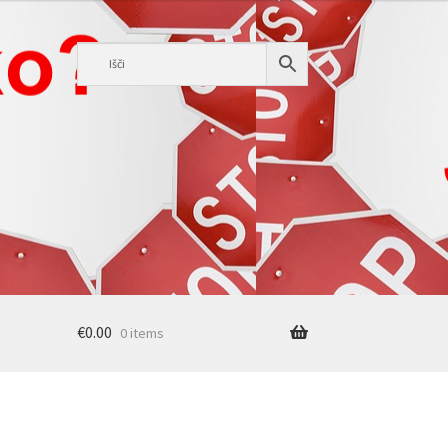
€
0.00
0 items