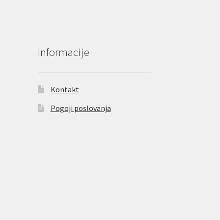
rani
zdelka
Informacije
Kontakt
Pogoji poslovanja