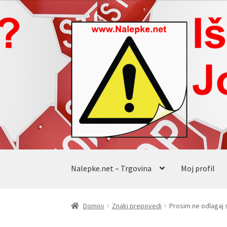
od
€1.54
Skip
Skip
do
to
to
€15.40
navigation
content
Nalepke.net – Trgovina
Moj profil
Domov
Znaki prepovedi
Prosim ne odlagaj 