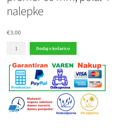
nalepke
€
3.00
nalepka
Dodaj v košarico
Izklop
v
sili,
premer
60
mm,
pola:
4
nalepke
količina