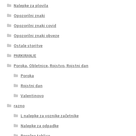
Nalepke za plovila
Opozorilni znaki
Opozorilni znaki covid
Opozorilni znaki obveze
Ostale storitve
PARKIRANJE
Poroka, Obletnice, Rojstvo, Rojstni dan
Poroka
Rojstni dan
Valentinovo
razno
L nalepke za voznike začetnike
Nalepke za odpadke
Poročne tablice