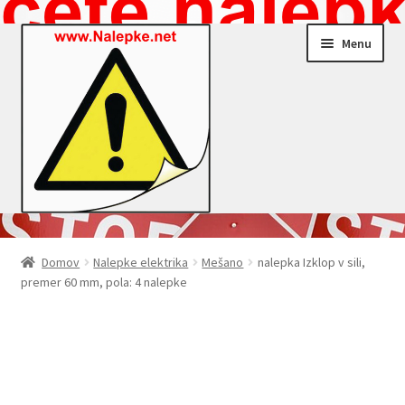
Skip
Skip
Menu
to
to
navigation
content
Nalepke.net – Trgovina
Domov
Nalepke elektrika
Mešano
nalepka Izklop v sili,
premer 60 mm, pola: 4 nalepke
Moj profil
Zaključek nakupa
Košarica