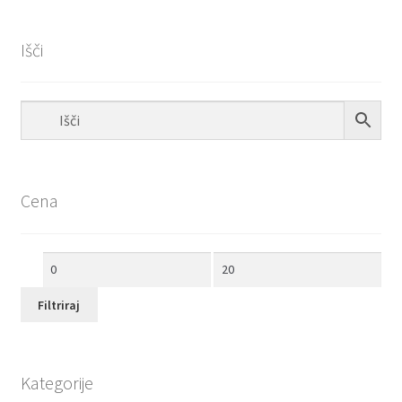
po
priljubljenosti
Išči
Cena
Min
Max
cena
cena
Filtriraj
Kategorije