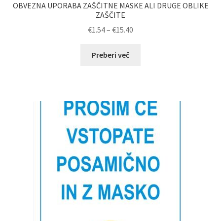
OBVEZNA UPORABA ZAŠČITNE MASKE ALI DRUGE OBLIKE
ZAŠČITE
Cenovni
€
1.54
–
€
15.40
razpon:
od
Preberi več
€1.54
do
€15.40