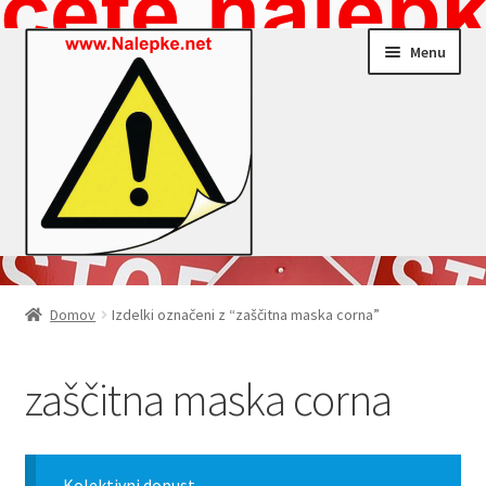
Skip
Skip
Menu
to
to
navigation
content
Nalepke.net – Trgovina
Domov
Izdelki označeni z “zaščitna maska corna”
Moj profil
zaščitna maska corna
Zaključek nakupa
Košarica
Kolektivni dopust