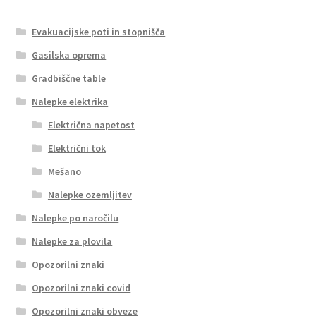
Evakuacijske poti in stopnišča
Gasilska oprema
Gradbiščne table
Nalepke elektrika
Električna napetost
Električni tok
Mešano
Nalepke ozemljitev
Nalepke po naročilu
Nalepke za plovila
Opozorilni znaki
Opozorilni znaki covid
Opozorilni znaki obveze