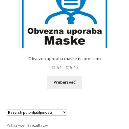
Obvezna uporaba maske na prostem
Cenovni
€
1.54
–
€
15.40
razpon:
od
Preberi več
€1.54
do
€15.40
Razvrščeno
Prikaz vseh 3 rezultatov