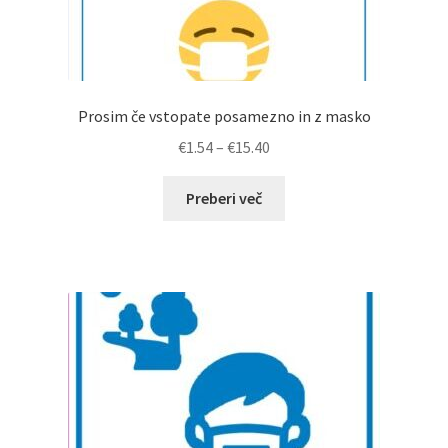
Prosim če vstopate posamezno in z masko
Cenovni
€
1.54
–
€
15.40
razpon:
od
Preberi več
€1.54
do
€15.40