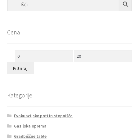
Cena
Min
Max
cena
cena
Filtriraj
Kategorije
Evakuacijske poti in stopnišča
Gasilska oprema
Gradbiščne table