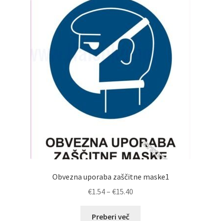
Obvezna uporaba zaščitne maske1
Cenovni
€
1.54
–
€
15.40
razpon:
od
Preberi več