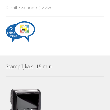
Kliknite za pomoč v živo
Stampiljka.si 15 min