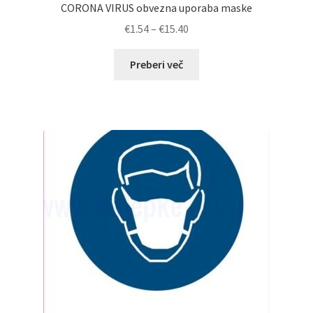
CORONA VIRUS obvezna uporaba maske
Cenovni
€
1.54
–
€
15.40
razpon:
od
Preberi več
€1.54
do
€15.40