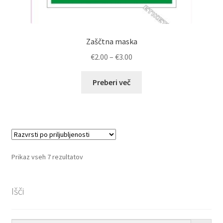
Zaščtna maska
Cenovni
€
2.00
–
€
3.00
razpon:
od
Preberi več
€2.00
do
€3.00
Razvrščeno
Prikaz vseh 7 rezultatov
po
priljubljenosti
Išči