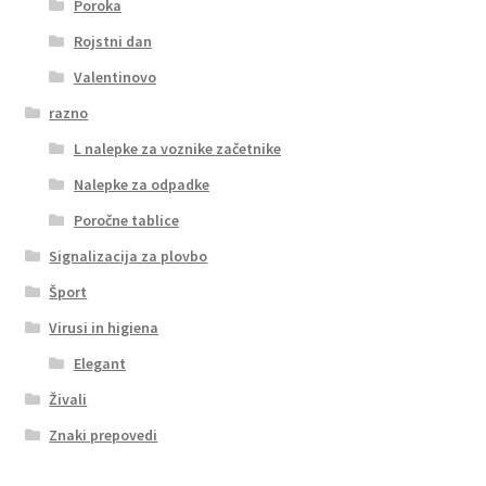
Poroka
Rojstni dan
Valentinovo
razno
L nalepke za voznike začetnike
Nalepke za odpadke
Poročne tablice
Signalizacija za plovbo
Šport
Virusi in higiena
Elegant
Živali
Znaki prepovedi