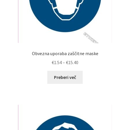
Obvezna uporaba zaščitne maske
Cenovni
€
1.54
–
€
15.40
razpon:
od
Preberi več
€1.54
do
€15.40