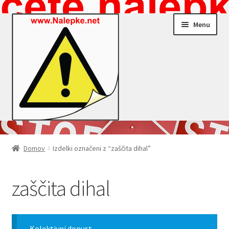
Skip
Skip
Menu
to
to
navigation
content
Nalepke.net – Trgovina
Domov
Izdelki označeni z “zaščita dihal”
Moj profil
zaščita dihal
Zaključek nakupa
Košarica
Kolektivni dopust