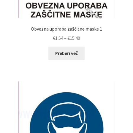
Obvezna uporaba zaščitne maske 1
Cenovni
€
1.54
–
€
15.40
razpon:
od
Preberi več
€1.54
do
€15.40