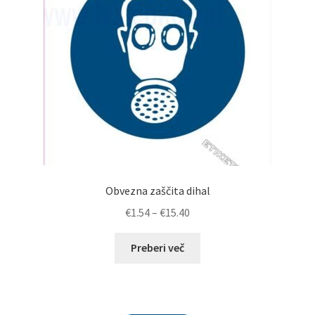
Obvezna zaščita dihal
Cenovni
€
1.54
–
€
15.40
razpon:
od
Preberi več
€1.54
do
€15.40