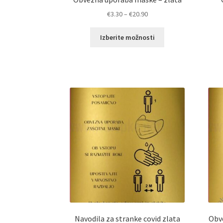
Cenovni
€
3.30
–
€
20.90
razpon:
Ta
od
Izberite možnosti
izdelek
€3.30
ima
do
več
€20.90
različic.
Možnosti
lahko
izberete
na
strani
izdelka
Navodila za stranke covid zlata
Obve