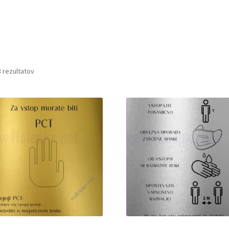
Razvrščeno
3 rezultatov
po
priljubljenosti