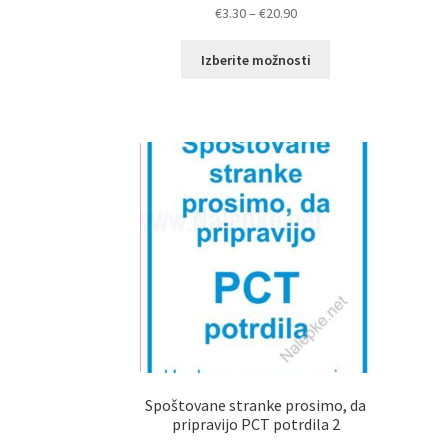
Cenovni
€
3.30
–
€
20.90
razpon:
Ta
od
Izberite možnosti
izdelek
€3.30
ima
do
več
€20.90
različic.
Možnosti
lahko
izberete
na
strani
izdelka
Spoštovane stranke prosimo, da
pripravijo PCT potrdila 2