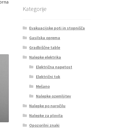
ebrna
Kategorije
i
a
zdelek
Evakuacijske poti in stopnišča
ma
Gasilska oprema
eč
zličic.
Gradbiščne table
ožnosti
Nalepke elektrika
ahko
zberete
Električna napetost
a
Električni tok
rani
zdelka
Mešano
Nalepke ozemljitev
Nalepke po naročilu
Nalepke za plovila
Opozorilni znaki
 –