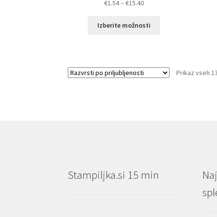
Cenovni
€
1.54
–
€
15.40
razpon:
Ta
od
Izberite možnosti
izdelek
€1.54
ima
do
več
€15.40
različic.
Prikaz vseh 1
Možnosti
lahko
izberete
na
strani
izdelka
Stampiljka.si 15 min
Naj
spl