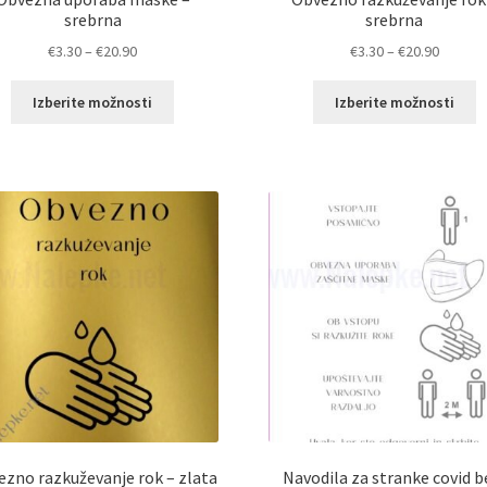
srebrna
srebrna
Cenovni
Cenovn
€
3.30
–
€
20.90
€
3.30
–
€
20.90
razpon:
razpon:
Ta
T
od
od
Izberite možnosti
Izberite možnosti
izdelek
i
€3.30
€3.30
ima
i
do
do
več
v
€20.90
€20.90
različic.
ra
Možnosti
M
lahko
l
izberete
i
na
n
strani
st
izdelka
i
zno razkuževanje rok – zlata
Navodila za stranke covid b