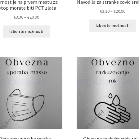
rnost je na prvem mestu za
Navodila za stranke covid sr
stop morate biti PCT zlata
Cenovn
€
3.30
–
€
20.90
Cenovni
€
3.30
–
€
20.90
razpon:
T
razpon:
od
Izberite možnosti
Ta
i
od
€3.30
Izberite možnosti
izdelek
i
€3.30
do
ima
v
do
€20.90
več
ra
€20.90
različic.
M
Možnosti
l
lahko
i
izberete
n
na
st
strani
i
izdelka
Obvezna uporaba maske –
Obvezno razkuževanje rok