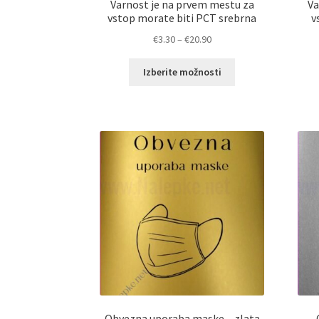
Varnost je na prvem mestu za
Va
vstop morate biti PCT srebrna
v
Cenovni
€
3.30
–
€
20.90
razpon:
Ta
od
Izberite možnosti
izdelek
€3.30
ima
do
več
€20.90
različic.
Možnosti
lahko
izberete
na
strani
izdelka
Obvezna uporaba maske – zlata