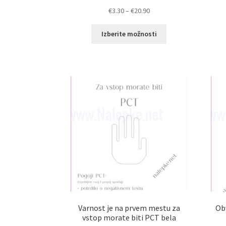
Cenovni
€
3.30
–
€
20.90
razpon:
Ta
od
Izberite možnosti
izdelek
€3.30
ima
do
več
€20.90
različic.
Možnosti
lahko
izberete
na
strani
izdelka
Varnost je na prvem mestu za
Ob
vstop morate biti PCT bela