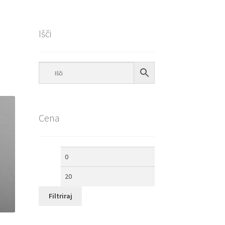
Išči
Cena
Min
Max
cena
cena
Filtriraj