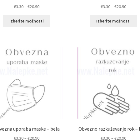
Cenovni
Cenovn
€
3.30
–
€
20.90
€
3.30
–
€
20.90
razpon:
razpon:
Ta
T
od
od
Izberite možnosti
Izberite možnosti
izdelek
i
€3.30
€3.30
ima
i
do
do
več
v
€20.90
€20.90
različic.
ra
Možnosti
M
lahko
l
izberete
i
na
n
strani
st
izdelka
i
vezna uporaba maske – bela
Obvezno razkuževanje rok – 
Cenovni
Cenovn
€
3.30
–
€
20.90
€
3.30
–
€
20.90