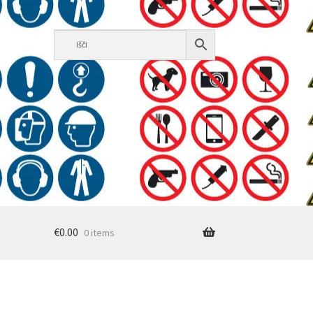
€
0.00
0 items