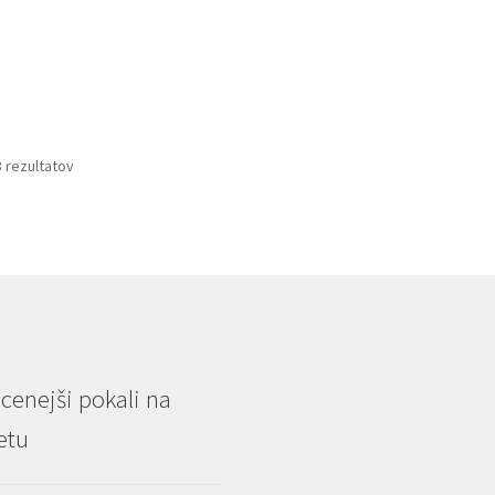
Razvrščeno
3 rezultatov
po
priljubljenosti
cenejši pokali na
etu