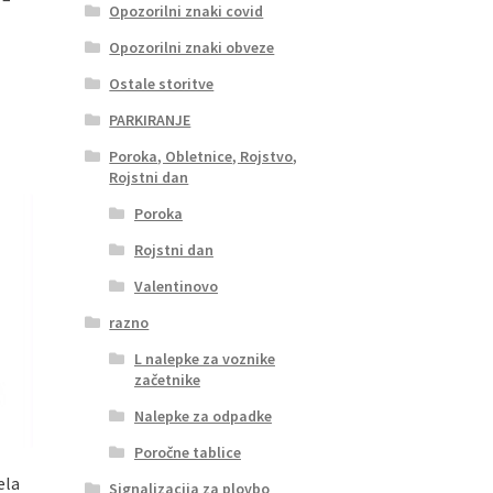
Opozorilni znaki covid
Opozorilni znaki obveze
i
Ostale storitve
a
zdelek
PARKIRANJE
ma
Poroka, Obletnice, Rojstvo,
eč
Rojstni dan
zličic.
ožnosti
Poroka
ahko
Rojstni dan
zberete
a
Valentinovo
rani
razno
zdelka
L nalepke za voznike
začetnike
Nalepke za odpadke
Poročne tablice
ela
Signalizacija za plovbo