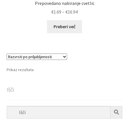
Prepovedano nabiranje cvetlic
Cenovni
€
1.69
–
€
16.94
razpon:
od
Preberi več
€1.69
do
€16.94
Prikaz rezultata
Išči