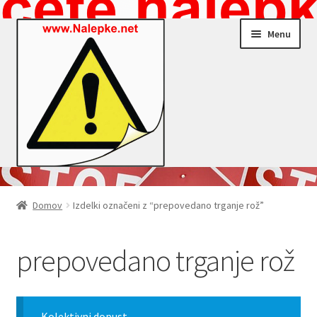
Skip
Skip
Menu
to
to
navigation
content
Nalepke.net – Trgovina
Domov
Izdelki označeni z “prepovedano trganje rož”
Moj profil
prepovedano trganje rož
Zaključek nakupa
Košarica
Kolektivni dopust