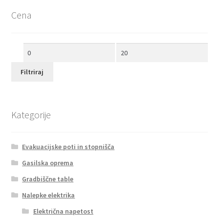
Cena
Min
Max
cena
cena
Filtriraj
Kategorije
Evakuacijske poti in stopnišča
Gasilska oprema
Gradbiščne table
Nalepke elektrika
Električna napetost