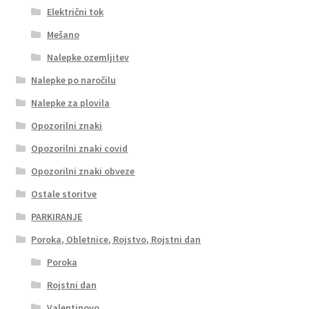
Električni tok
Mešano
Nalepke ozemljitev
Nalepke po naročilu
Nalepke za plovila
Opozorilni znaki
Opozorilni znaki covid
Opozorilni znaki obveze
Ostale storitve
PARKIRANJE
Poroka, Obletnice, Rojstvo, Rojstni dan
Poroka
Rojstni dan
Valentinovo