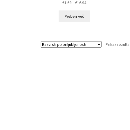
Cenovni
€
1.69
–
€
16.94
razpon:
od
Preberi več
€1.69
do
€16.94
Prikaz rezulta