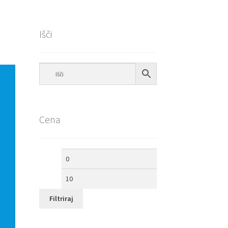
Išči
Cena
Min
Max
cena
cena
Filtriraj