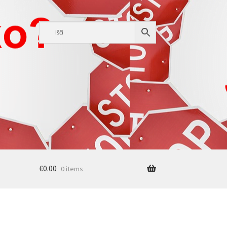
€
0.00
0 items