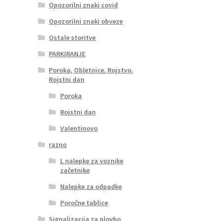
Opozorilni znaki covid
Opozorilni znaki obveze
Ostale storitve
PARKIRANJE
Poroka, Obletnice, Rojstvo,
Rojstni dan
Poroka
Rojstni dan
Valentinovo
razno
L nalepke za voznike
začetnike
Nalepke za odpadke
Poročne tablice
Signalizacija za plovbo