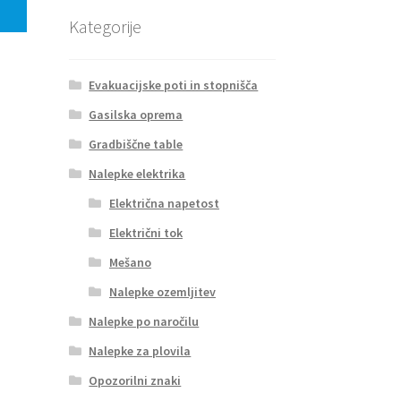
Kategorije
Evakuacijske poti in stopnišča
Gasilska oprema
Gradbiščne table
Nalepke elektrika
Električna napetost
Električni tok
Mešano
Nalepke ozemljitev
Nalepke po naročilu
Nalepke za plovila
Opozorilni znaki