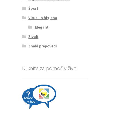
Šport
Virusi in higiena
Elegant
Živali
Znaki prepovedi
Kliknite za pomoč v živo