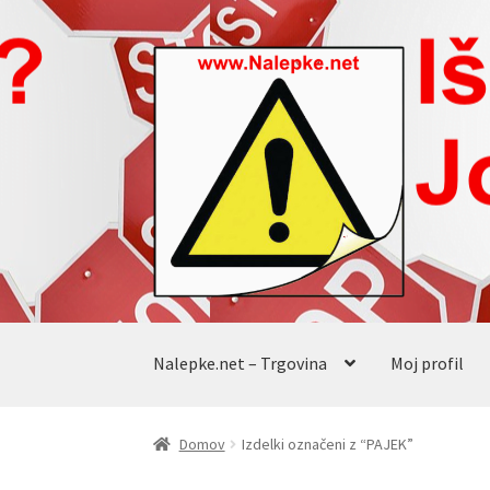
Skip
Skip
to
to
navigation
content
Nalepke.net – Trgovina
Moj profil
Domov
Izdelki označeni z “PAJEK”