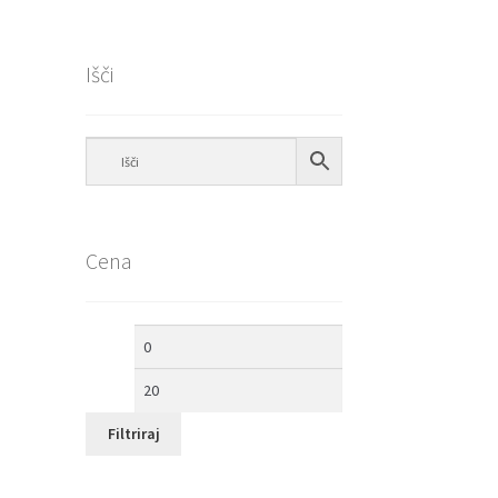
Išči
Cena
Min
Max
cena
cena
Filtriraj