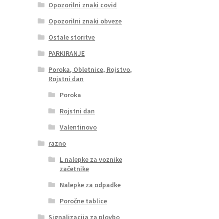
Opozorilni znaki covid
Opozorilni znaki obveze
Ostale storitve
PARKIRANJE
Poroka, Obletnice, Rojstvo,
Rojstni dan
Poroka
Rojstni dan
Valentinovo
razno
L nalepke za voznike
začetnike
Nalepke za odpadke
Poročne tablice
Signalizacija za plovbo