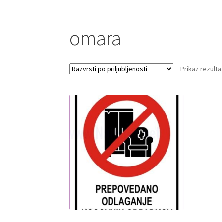
omara
Prikaz rezulta