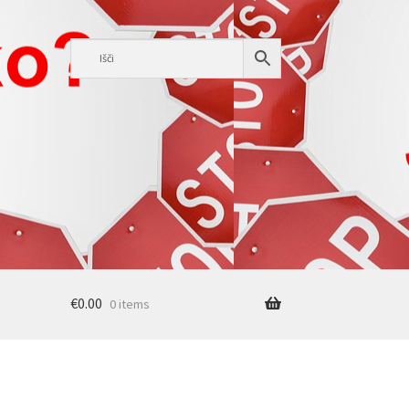
€
0.00
0 items