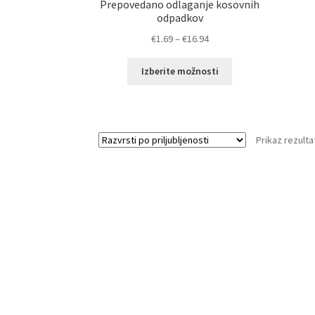
Prepovedano odlaganje kosovnih
odpadkov
Cenovni
€
1.69
–
€
16.94
razpon:
Ta
od
Izberite možnosti
izdelek
€1.69
ima
do
več
€16.94
različic.
Prikaz rezulta
Možnosti
lahko
izberete
na
strani
izdelka