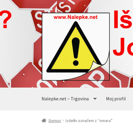
Skip
Skip
to
to
navigation
content
Nalepke.net – Trgovina
Moj profil
Domov
Izdelki označeni z “omara”