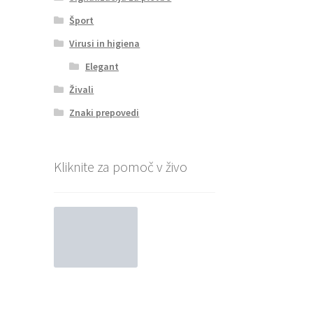
Šport
Virusi in higiena
Elegant
Živali
Znaki prepovedi
Kliknite za pomoč v živo