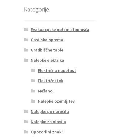
Kategorije
Evakuacijske poti in stopnišča
Gasilska oprema
Gradbiščne table
Nalepke elektrika
Električna napetost
Električni tok
Mešano
Nalepke ozemljitev
Nalepke po naročilu
Nalepke za plovila
Opozorilni znaki