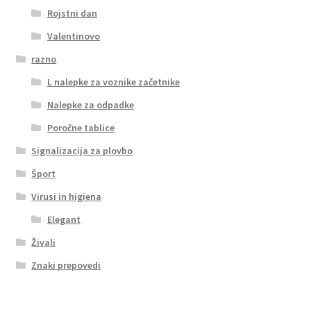
Rojstni dan
Valentinovo
razno
L nalepke za voznike začetnike
Nalepke za odpadke
Poročne tablice
Signalizacija za plovbo
Šport
Virusi in higiena
Elegant
Živali
Znaki prepovedi