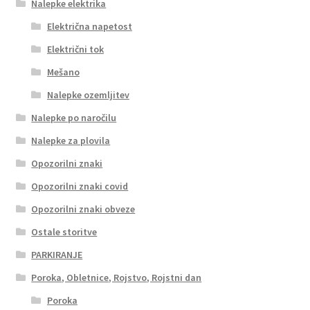
Nalepke elektrika
Električna napetost
Električni tok
Mešano
Nalepke ozemljitev
Nalepke po naročilu
Nalepke za plovila
Opozorilni znaki
Opozorilni znaki covid
Opozorilni znaki obveze
Ostale storitve
PARKIRANJE
Poroka, Obletnice, Rojstvo, Rojstni dan
Poroka