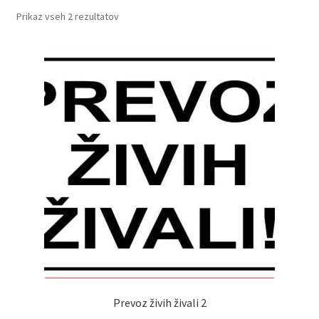
Razvrščeno
Prikaz vseh 2 rezultatov
po
priljubljenosti
Prevoz živih živali 2