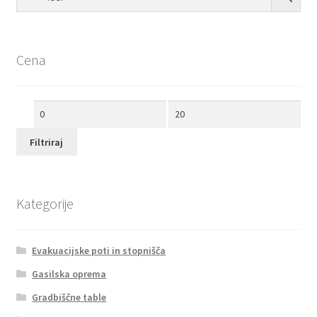
Cena
Min
Max
cena
cena
Filtriraj
Kategorije
Evakuacijske poti in stopnišča
Gasilska oprema
Gradbiščne table