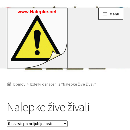
Skip
Skip
Menu
to
to
navigation
content
Nalepke.net – Trgovina
Domov
Izdelki označeni z “Nalepke žive živali”
Moj profil
Nalepke žive živali
Zaključek nakupa
Košarica