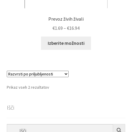
Prevoz živih živali
Cenovni
€
1.69
–
€
16.94
razpon:
Ta
od
Izberite možnosti
izdelek
€1.69
ima
do
več
€16.94
različic.
Možnosti
lahko
Razvrščeno
Prikaz vseh 2 rezultatov
izberete
po
na
priljubljenosti
strani
Išči
izdelka