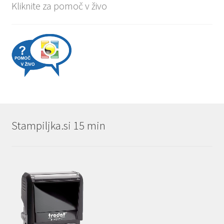
Kliknite za pomoč v živo
Stampiljka.si 15 min