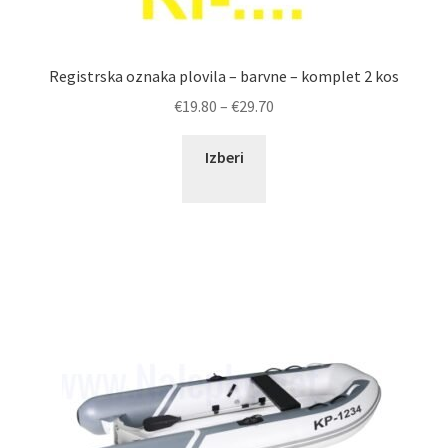
Registrska oznaka plovila – barvne – komplet 2 kos
Cenovni
€
19.80
–
€
29.70
razpon:
Ta
od
Izberi
izdelek
€19.80
ima
do
več
€29.70
različic.
Možnosti
lahko
izberete
na
strani
izdelka