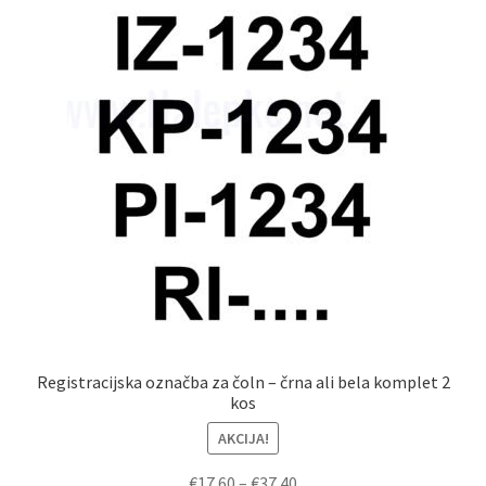
Registracijska označba za čoln – črna ali bela komplet 2
kos
AKCIJA!
Cenovni
€
17.60
–
€
37.40