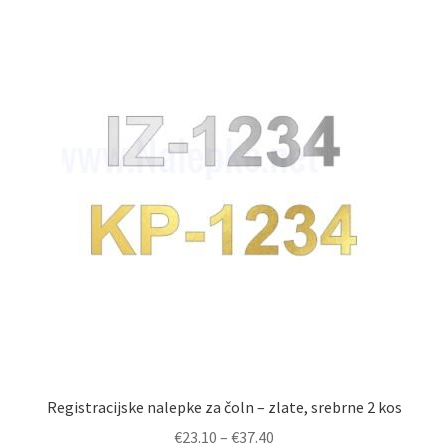
€19.80
različic.
Možnosti
lahko
izberete
na
strani
izdelka
Registracijske nalepke za čoln – zlate, srebrne 2 kos
Cenovni
€
23.10
–
€
37.40