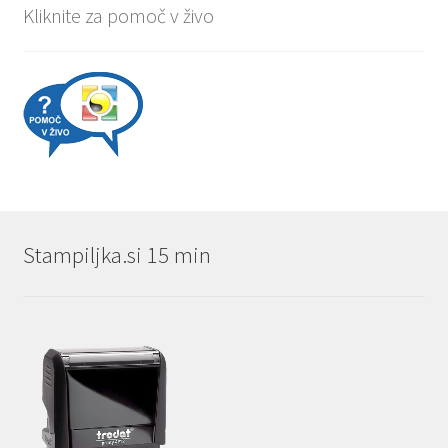
Kliknite za pomoč v živo
Stampiljka.si 15 min