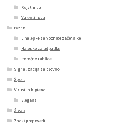
Rojstni dan
Valentinovo
razno
L nalepke za voznike začetnike
Nalepke za odpadke
Poročne tablice
Signalizacija za plovbo
Šport
Virusi in higiena
Elegant
Živali
Znaki prepovedi