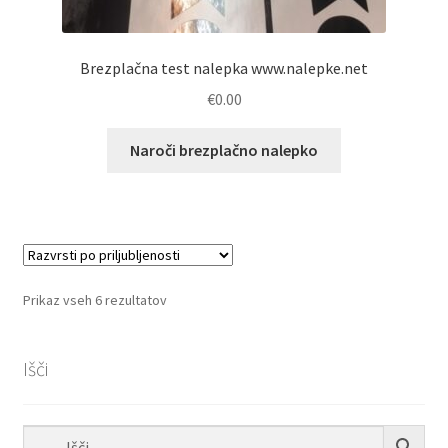
Brezplačna test nalepka www.nalepke.net
€
0.00
Naroči brezplačno nalepko
Razvrščeno
Prikaz vseh 6 rezultatov
po
priljubljenosti
Išči