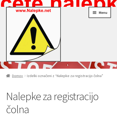
Skip
Skip
Menu
to
to
navigation
content
Nalepke.net – Trgovina
Domov
Izdelki označeni z “Nalepke za registracijo čolna”
Moj profil
Nalepke za registracijo
Zaključek nakupa
čolna
Košarica