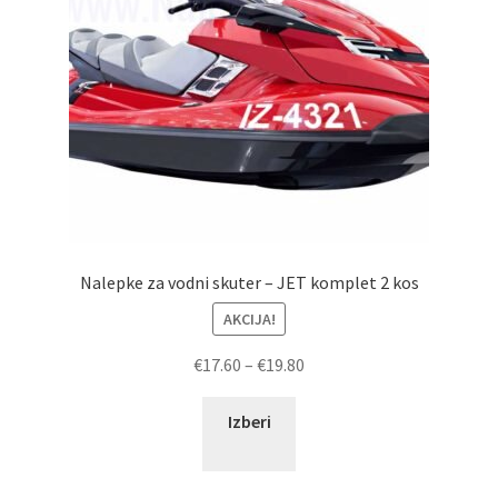
Nalepke za vodni skuter – JET komplet 2 kos
AKCIJA!
Cenovni
€
17.60
–
€
19.80
razpon:
Ta
od
Izberi
izdelek
€17.60
ima
do
več