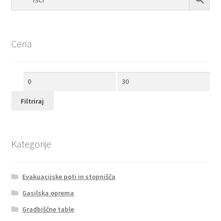
Cena
Min
Max
cena
cena
Filtriraj
Kategorije
Evakuacijske poti in stopnišča
Gasilska oprema
Gradbiščne table