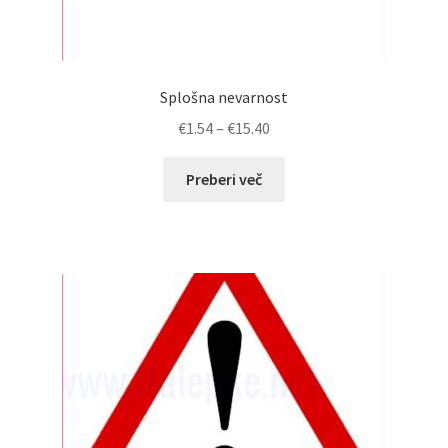
Splošna nevarnost
Cenovni
€
1.54
–
€
15.40
razpon:
od
Preberi več
€1.54
do
€15.40