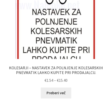
KOLESARJI – NASTAVEK ZA POLNJENJE KOLESARSKIH
PNEVMATIK LAHKO KUPITE PRI PRODAJALCU.
Cenovni
€
1.54
–
€
15.40
razpon:
od
Preberi več
€1.54
do
€15.40