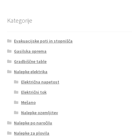
Kategorije
Evakuacijske poti in stopnišča
Gasilska oprema
Gradbiščne table
Nalepke elektrika
Električna napetost
Električni tok
Mešano
Nalepke ozemljitev
Nalepke po naročilu
Nalepke za plovila