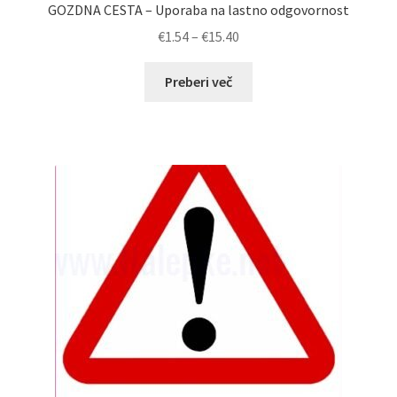
GOZDNA CESTA – Uporaba na lastno odgovornost
Cenovni
€
1.54
–
€
15.40
razpon:
od
Preberi več
€1.54
do
€15.40