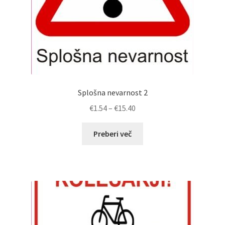
Splošna nevarnost 2
Cenovni
€
1.54
–
€
15.40
razpon:
od
Preberi več
€1.54
do
€15.40