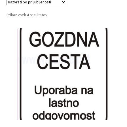
Razvrščeno
Prikaz vseh 4 rezultatov
po
priljubljenosti