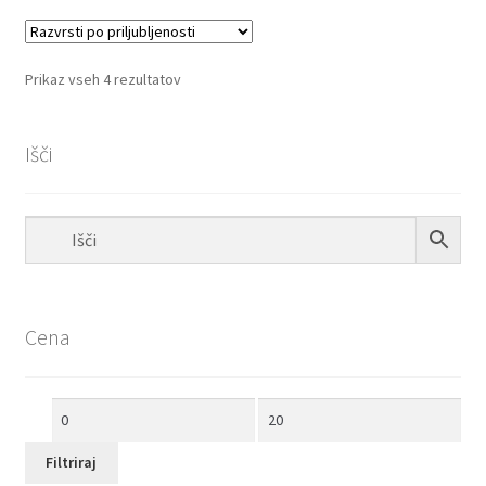
Razvrščeno
Prikaz vseh 4 rezultatov
po
priljubljenosti
Išči
Cena
Min
Max
cena
cena
Filtriraj