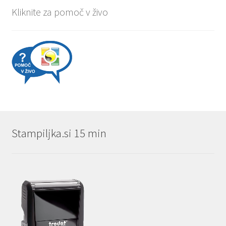
Kliknite za pomoč v živo
Stampiljka.si 15 min