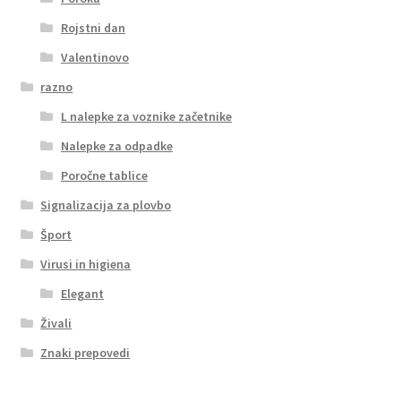
Rojstni dan
Valentinovo
razno
L nalepke za voznike začetnike
Nalepke za odpadke
Poročne tablice
Signalizacija za plovbo
Šport
Virusi in higiena
Elegant
Živali
Znaki prepovedi