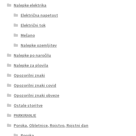
Nalepke elektrika
Električna napetost
Električni tok
Mešano
Nalepke ozemljitev
Nalepke po naročilu
Nalepke za plovila
Opozorilni znaki
Opozorilni znaki covid
Opozorilni znaki obveze
Ostale storitve
PARKIRANJE
Poroka, Obletnice, Rojstvo, Rojstni dan
Poroka