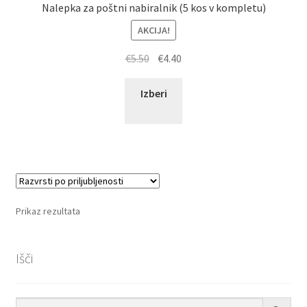
Nalepka za poštni nabiralnik (5 kos v kompletu)
AKCIJA!
Izvirna
Trenutna
€
5.50
€
4.40
cena
cena
je
je:
Izberi
bila:
€4.40.
€5.50.
Prikaz rezultata
Išči