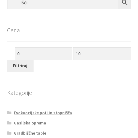
Cena
Min
Max
cena
cena
Filtriraj
Kategorije
Evakuacijske poti in stopnišča
Gasilska oprema
Gradbiščne table